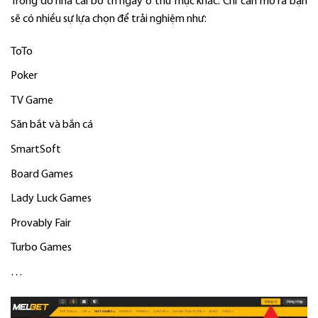
Trong đó nhà cái bố trí ngay ở thư mục khác. Chỉ cần mở ra bạn
sẽ có nhiều sự lựa chọn để trải nghiệm như:
ToTo
Poker
TV Game
Săn bắt và bắn cá
SmartSoft
Board Games
Lady Luck Games
Provably Fair
Turbo Games
…