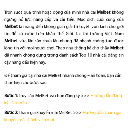
Tron suốt quá trình hoạt động của mình nhà cái
Melbet
không
ngừng nỗ lực, nâng cấp và cải tiến. Mục đích cuối cùng của
Melbet
là mang đến không gian giải trí tuyệt vời dành cho giới
tín đồ cá cược trên khắp Thế Giới. Tại thị trường Việt Nam
Melbet
vừa lấn sân chưa lâu nhưng đã nhanh chóng tạo được
lòng tin với mọi người chơi. Theo như thống kê cho thấy
Melbet
đã nhanh chóng đứng trong danh sách Top 10 nhà cái đáng tin
cậy hàng đầu hiện nay.
Để tham gia tại nhà cái MelBet nhanh chóng – an toàn, bạn cần
thực hiện các bước sau:
Bước 1:
Truy cập MelBet và chọn đăng ký >>>
Hướng dẫn đăng
ký tài khoản
Bước 2:
Tham gia khuyến mãi MelBet >>>
Hướng dẫn tham gia
khuyến mãi thành viên mới