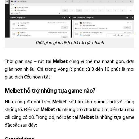
Thời gian giao dịch nhà cái cực nhanh
Thời gian nạp – rút tại
Melbet
cũng vì thế mà nhanh gọn, đơn
giản hơn nhiều. Chỉ trong vòng ít phút từ 3 đến 10 phút là mọi
giao dịch đều hoàn tất.
Melbet hỗ trợ những tựa game nào?
Như cũng đã nói trên
Melbet
sở hữu kho game chơi vô cùng
khổng lồ. Đến với
Melbet
dù những trò chơi khó tìm đến đâu nhà
cái cũng có đủ. Trong đó, nổi bật tại
Melbet
là những tựa game
đặc sắc sau đây: