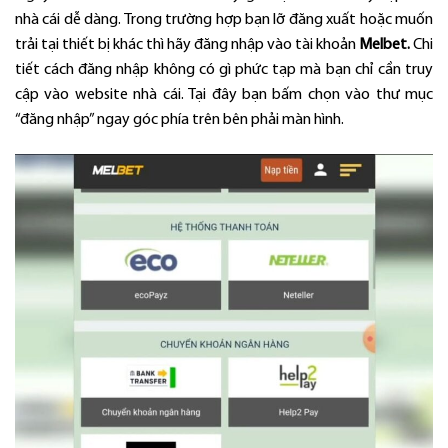
nhà cái dễ dàng. Trong trường hợp bạn lỡ đăng xuất hoặc muốn
trải tại thiết bị khác thì hãy đăng nhập vào tài khoản
Melbet.
Chi
tiết cách đăng nhập không có gì phức tạp mà bạn chỉ cần truy
cập vào website nhà cái. Tại đây bạn bấm chọn vào thư mục
“đăng nhập” ngay góc phía trên bên phải màn hình.