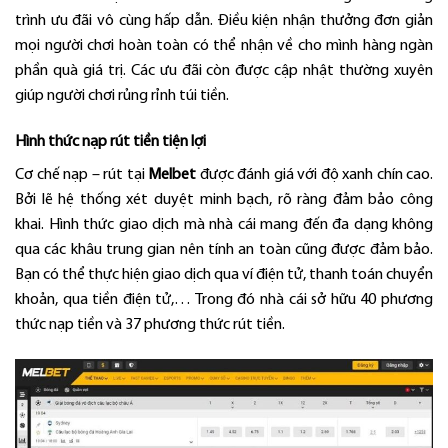
trình ưu đãi vô cùng hấp dẫn. Điều kiện nhận thưởng đơn giản
mọi người chơi hoàn toàn có thể nhận về cho mình hàng ngàn
phần quà giá trị. Các ưu đãi còn được cập nhật thường xuyên
giúp người chơi rủng rỉnh túi tiền.
Hình thức nạp rút tiền tiện lợi
Cơ chế nạp – rút tại
Melbet
được đánh giá với độ xanh chín cao.
Bởi lẽ hệ thống xét duyệt minh bạch, rõ ràng đảm bảo công
khai. Hình thức giao dịch mà nhà cái mang đến đa dạng không
qua các khâu trung gian nên tính an toàn cũng được đảm bảo.
Bạn có thể thực hiện giao dịch qua ví điện tử, thanh toán chuyển
khoản, qua tiền điện tử,… Trong đó nhà cái sở hữu 40 phương
thức nạp tiền và 37 phương thức rút tiền.