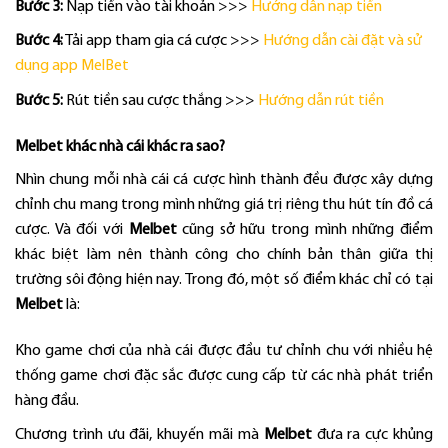
Bước 3:
Nạp tiền vào tài khoản >>>
Hướng dẫn nạp tiền
Bước 4:
Tải app tham gia cá cược >>>
Hướng dẫn cài đặt và sử
dụng app MelBet
Bước 5:
Rút tiền sau cược thắng >>>
Hướng dẫn rút tiền
Melbet khác nhà cái khác ra sao?
Nhìn chung mỗi nhà cái cá cược hình thành đều được xây dựng
chỉnh chu mang trong mình những giá trị riêng thu hút tín đồ cá
cược. Và đối với
Melbet
cũng sở hữu trong mình những điểm
khác biệt làm nên thành công cho chính bản thân giữa thị
trường sôi động hiện nay. Trong đó, một số điểm khác chỉ có tại
Melbet
là:
Kho game chơi của nhà cái được đầu tư chỉnh chu với nhiều hệ
thống game chơi đặc sắc được cung cấp từ các nhà phát triển
hàng đầu.
Chương trình ưu đãi, khuyến mãi mà
Melbet
đưa ra cực khủng