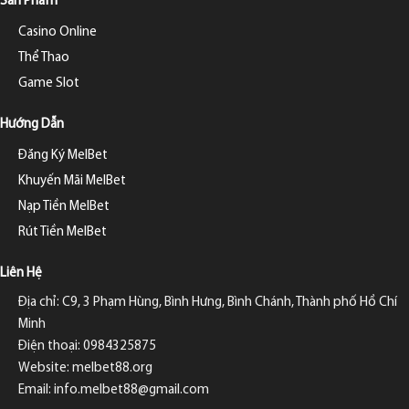
Sản Phẩm
Casino Online
Thể Thao
Game Slot
Hướng Dẫn
Đăng Ký MelBet
Khuyến Mãi MelBet
Nạp Tiền MelBet
Rút Tiền MelBet
Liên Hệ
Địa chỉ: C9, 3 Phạm Hùng, Bình Hưng, Bình Chánh, Thành phố Hồ Chí
Minh
Điện thoại: 0984325875
Website: melbet88.org
Email:
info.melbet88@gmail.com