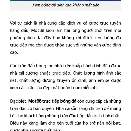
Xem bóng đá đỉnh cao không mất tiền
Với tư cách là nhà cung cấp dịch vụ cá cược trực tuyến
hàng đầu, Mot88 luôn làm hài lòng người chơi trên mọi
phương diện. Tại đây bạn không chỉ được xem bóng đá
trực tiếp mà còn được thỏa sức với những ván cược đỉnh
cao.
Các trận đấu bóng lớn nhỏ trên khắp hành tinh đều được
nhà cái tường thuật trực tiếp. Chất lượng hình ảnh sắc
nét, chất lượng đường truyền ổn định, anh em sẽ được
xem các trận cầu đẹp mắt hoàn toàn miễn phí.
Đặc biệt,
Mot88 trực tiếp bóng đá
còn cung cấp cả những
trận đấu có bản quyền. Nhà cái sẵn sàng chi tiền để mang
tới cho khách hàng những trận đấu hấp dẫn, kịch tính nhất.
Điều này càng làm cho tên tuổi của họ trở nên nổi bật,
được nhiều người biết đến.