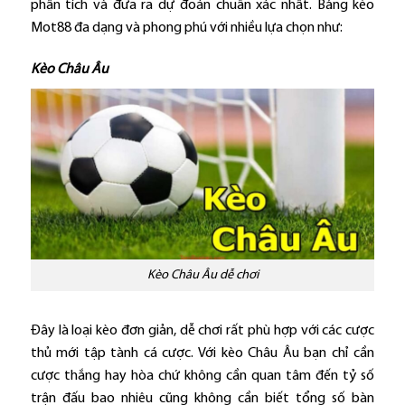
phân tích và đưa ra dự đoán chuẩn xác nhất. Bảng kèo
Mot88 đa dạng và phong phú với nhiều lựa chọn như:
Kèo Châu Âu
Kèo Châu Âu dễ chơi
Đây là loại kèo đơn giản, dễ chơi rất phù hợp với các cược
thủ mới tập tành cá cược. Với kèo Châu Âu bạn chỉ cần
cược thắng hay hòa chứ không cần quan tâm đến tỷ số
trận đấu bao nhiêu cũng không cần biết tổng số bàn