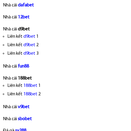
Nhà cái
dafabet
Nhà cái
12bet
Nhà cái
d9bet
Liên kết
d9bet
1
Liên kết
d9bet
2
Liên kết
d9bet
3
Nhà cái
fun88
Nhà cái
188bet
Liên kết
188bet
1
Liên kết
188bet
2
Nhà cái
v9bet
Nhà cái
sbobet
Đá gà
sv388