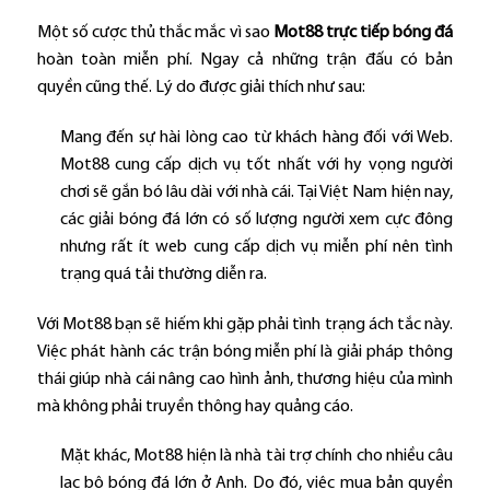
Một số cược thủ thắc mắc vì sao
Mot88 trực tiếp bóng đá
hoàn toàn miễn phí. Ngay cả những trận đấu có bản
quyền cũng thế. Lý do được giải thích như sau:
Mang đến sự hài lòng cao từ khách hàng đối với Web.
Mot88 cung cấp dịch vụ tốt nhất với hy vọng người
chơi sẽ gắn bó lâu dài với nhà cái. Tại Việt Nam hiện nay,
các giải bóng đá lớn có số lượng người xem cực đông
nhưng rất ít web cung cấp dịch vụ miễn phí nên tình
trạng quá tải thường diễn ra.
Với Mot88 bạn sẽ hiếm khi gặp phải tình trạng ách tắc này.
Việc phát hành các trận bóng miễn phí là giải pháp thông
thái giúp nhà cái nâng cao hình ảnh, thương hiệu của mình
mà không phải truyền thông hay quảng cáo.
Mặt khác, Mot88 hiện là nhà tài trợ chính cho nhiều câu
lạc bộ bóng đá lớn ở Anh. Do đó, việc mua bản quyền