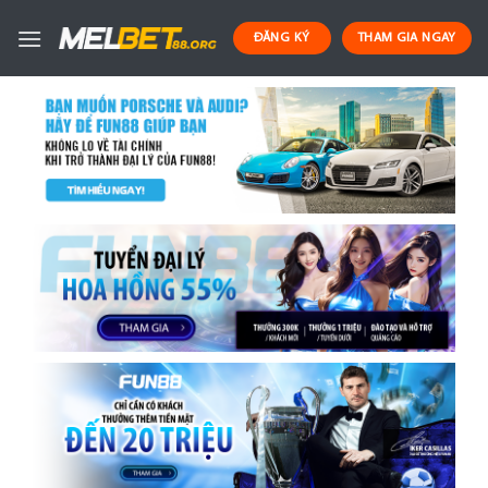
Skip
to
ĐĂNG KÝ
THAM GIA NGAY
content