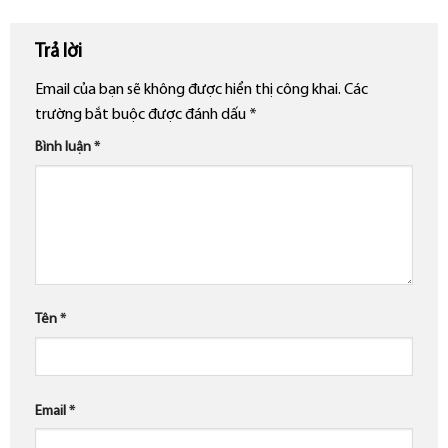
Trả lời
Email của bạn sẽ không được hiển thị công khai.
Các
trường bắt buộc được đánh dấu
*
Bình luận
*
Tên
*
Email
*