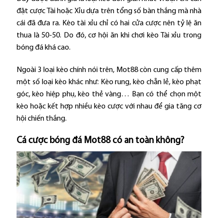
đặt cược Tài hoặc Xỉu dựa trên tổng số bàn thắng mà nhà
cái đã đưa ra. Kèo tài xỉu chỉ có hai cửa cược nên tỷ lệ ăn
thua là 50-50. Do đó, cơ hội ăn khi chơi kèo Tài xỉu trong
bóng đá khá cao.
Ngoài 3 loại kèo chính nói trên, Mot88 còn cung cấp thêm
một số loại kèo khác như: Kèo rung, kèo chẵn lẻ, kèo phạt
góc, kèo hiệp phụ, kèo thẻ vàng… Bạn có thể chọn một
kèo hoặc kết hợp nhiều kèo cược với nhau để gia tăng cơ
hội chiến thắng.
Cá cược bóng đá Mot88 có an toàn không?