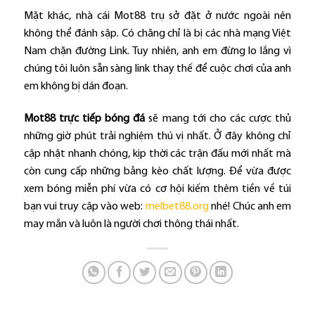
Mặt khác, nhà cái Mot88 trụ sở đặt ở nước ngoài nên
không thể đánh sập. Có chăng chỉ là bị các nhà mạng Việt
Nam chặn đường Link. Tuy nhiên, anh em đừng lo lắng vì
chúng tôi luôn sẵn sàng link thay thế để cuộc chơi của anh
em không bị dán đoạn.
Mot88 trực tiếp bóng đá
sẽ mang tới cho các cược thủ
những giờ phút trải nghiệm thú vị nhất. Ở đây không chỉ
cập nhật nhanh chóng, kịp thời các trận đấu mới nhất mà
còn cung cấp những bảng kèo chất lượng. Để vừa được
xem bóng miễn phí vừa có cơ hội kiếm thêm tiền về túi
bạn vui truy cập vào web:
melbet88.org
nhé! Chúc anh em
may mắn và luôn là người chơi thông thái nhất.