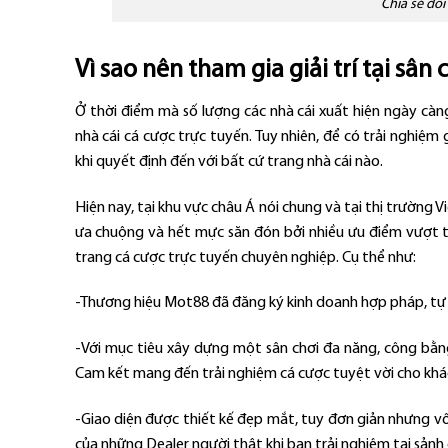
Chia sẻ đôi
Vì sao nên tham gia giải trí tại sân
Ở thời điểm mà số lượng các nhà cái xuất hiện ngày càn
nhà cái cá cược trực tuyến. Tuy nhiên, để có trải nghiệm 
khi quyết định đến với bất cứ trang nhà cái nào.
Hiện nay, tại khu vực châu Á nói chung và tại thị trường 
ưa chuộng và hết mực săn đón bởi nhiều ưu điểm vượt tr
trang cá cược trực tuyến chuyên nghiệp. Cụ thể như:
-Thương hiệu Mot88 đã đăng ký kinh doanh hợp pháp, tự 
-Với mục tiêu xây dựng một sân chơi đa năng, công bằn
Cam kết mang đến trải nghiệm cá cược tuyệt vời cho khá
-Giao diện được thiết kế đẹp mắt, tuy đơn giản nhưng v
của những Dealer người thật khi bạn trải nghiệm tại sảnh 