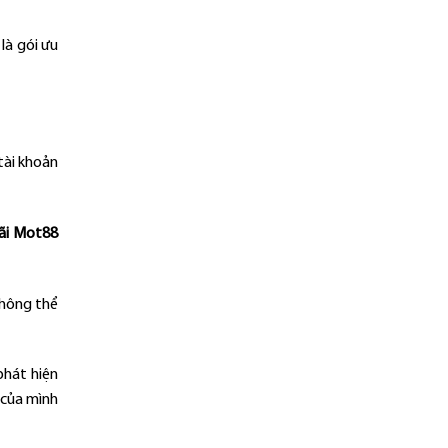
là gói ưu
tài khoản
ãi Mot88
không thể
phát hiện
 của mình