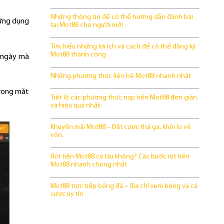
Những thông tin để có thể hướng dẫn đánh bài
 ứng dụng
tại Mot88 cho người mới
Tìm hiểu những lợi ích và cách để có thể đăng ký
Mot88 thành công
g ngày mà
Những phương thức liên hệ Mot88 nhanh nhất
trong mắt
Tiết lộ các phương thức nạp tiền Mot88 đơn giản
và hiệu quả nhất.
Khuyến mãi Mot88 – Đặt cược thả ga, khỏi lo về
vốn.
Rút tiền Mot88 có lâu không? Các bước rút tiền
Mot88 nhanh chóng nhất
Mot88 trực tiếp bóng đá – địa chỉ xem bóng và cá
cược uy tín