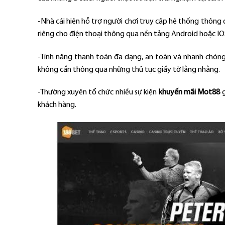
-Nhà cái hiện hỗ trợ người chơi truy cập hệ thống thông 
riêng cho điện thoại thông qua nền tảng Android hoặc IOS
-Tính năng thanh toán đa dạng, an toàn và nhanh chóng.
không cần thông qua những thủ tục giấy tờ lằng nhằng.
-Thường xuyên tổ chức nhiều sự kiện
khuyến mãi Mot88
khách hàng.