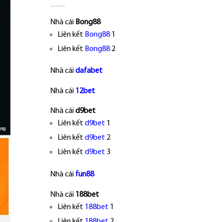
Nhà cái
Bong88
Liên kết
Bong88
1
Liên kết
Bong88
2
Nhà cái
dafabet
Nhà cái
12bet
Nhà cái
d9bet
Liên kết
d9bet
1
Liên kết
d9bet
2
Liên kết
d9bet
3
Nhà cái
fun88
Nhà cái
188bet
Liên kết
188bet
1
Liên kết
188bet
2