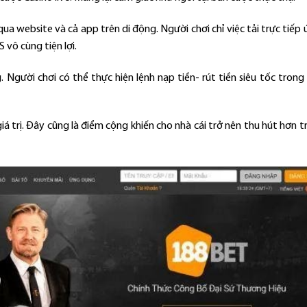
qua website và cả app trên di động. Người chơi chỉ việc tải trực tiếp
 vô cùng tiện lợi.
 Người chơi có thể thực hiện lệnh nạp tiền- rút tiền siêu tốc tron
giá trị. Đây cũng là điểm cộng khiến cho nhà cái trở nên thu hút hơn 