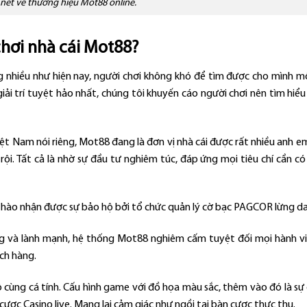
 nét về thương hiệu Mot88 online.
 chơi nhà cái Mot88?
g nhiều như hiện nay, người chơi không khó để tìm được cho mình m
giải trí tuyệt hảo nhất, chúng tôi khuyến cáo người chơi nên tìm hiểu
Việt Nam nói riêng, Mot88 đang là đơn vị nhà cái được rất nhiều anh e
ội. Tất cả là nhờ sự đầu tư nghiêm túc, đáp ứng mọi tiêu chí cần c
hào nhận được sự bảo hộ bởi tổ chức quản lý cờ bạc PAGCOR lừng da
g và lành mạnh, hệ thống Mot88 nghiêm cấm tuyệt đối mọi hành vi 
ch hàng.
ô cùng cá tính. Cấu hình game với đồ họa màu sắc, thêm vào đó là s
cược Casino live. Mang lại cảm giác như ngồi tại bàn cược thực thụ.