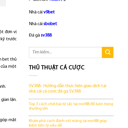
Nhà cái
v9bet
Nhà cái
sbobet
ột đơn vị
Đá gà
sv388
 kỹ trước
m bet thủ
ó của một
THỦ THUẬT CÁ CƯỢC
SV388- Hướng dẫn thực hiện giao dịch tại
nh.
nhà cái cá cược đá gà SV388
gian lận.
Top 3 cách chơi bài tứ sắc tại mot88 để luôn trúng
thưởng lớn
ự góp mặt
Khám phá cách đánh vét máng tại mot88 giúp
kiếm tiền tỷ siêu dễ