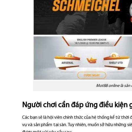
Mot88 online là sân 
Người chơi cần đáp ứng điều kiện 
Các bạn sẽ là hội viên chính thức của hệ thống kể từ thờ
vụ và sản phẩm tại sàn. Tuy nhiên, muốn sở hữu những si