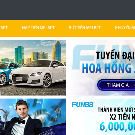
LBET
NẠP TIỀN MELBET
RÚT TIỀN MELBET
KHUYẾN M