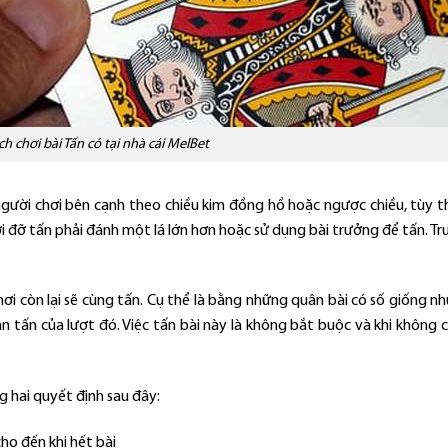
ách chơi bài Tấn có tại nhà cái MelBet
 người chơi bên cạnh theo chiều kim đồng hồ hoặc ngược chiều, tùy 
ơi đỡ tấn phải đánh một lá lớn hơn hoặc sử dụng bài trưởng để tấn. T
hơi còn lại sẽ cùng tấn. Cụ thể là bằng những quân bài có số giống n
 tấn của lượt đó. Việc tấn bài này là không bắt buộc và khi không c
g hai quyết định sau đây:
ho đến khi hết bài