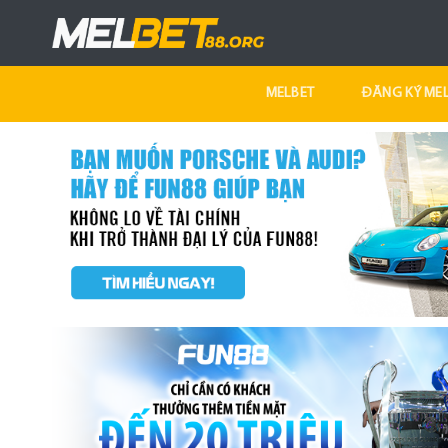
Skip
to
content
MELBET
ĐĂNG KÝ ME