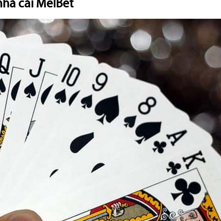
 nhà cái MelBet