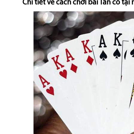
Chi tiết về
cách chơi bài Tấn
có tại