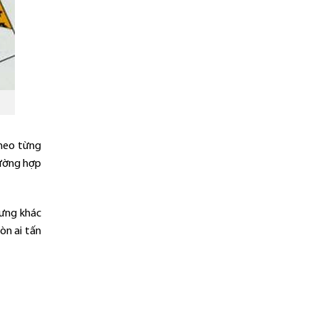
theo từng
rường hợp
hưng khác
òn ai tấn