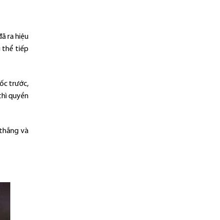
đã ra hiệu
g thể tiếp
ốc trước,
 thì quyền
 thắng và