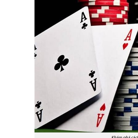
Khám phá cách 