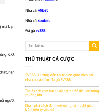
Nhà cái
v9bet
Nhà cái
sbobet
vị mà bạn
Đá gà
sv388
uống K, Q,
THỦ THUẬT CÁ CƯỢC
 chất, nên
SV388- Hướng dẫn thực hiện giao dịch tại
nhà cái cá cược đá gà SV388
Top 3 cách chơi bài tứ sắc tại mot88 để luôn trúng
thưởng lớn
mỗi người
Khám phá cách đánh vét máng tại mot88 giúp
kiếm tiền tỷ siêu dễ