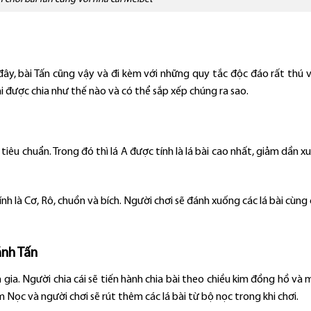
đây, bài Tấn cũng vậy và đi kèm với những quy tắc độc đáo rất thú 
ài được chia như thế nào và có thể sắp xếp chúng ra sao.
 tiêu chuẩn. Trong đó thì lá A được tính là lá bài cao nhất, giảm dần x
ính là Cơ, Rô, chuồn và bích. Người chơi sẽ đánh xuống các lá bài cùng
ánh Tấn
gia. Người chia cái sẽ tiến hành chia bài theo chiều kim đồng hồ và 
m Nọc và người chơi sẽ rút thêm các lá bài từ bộ nọc trong khi chơi.