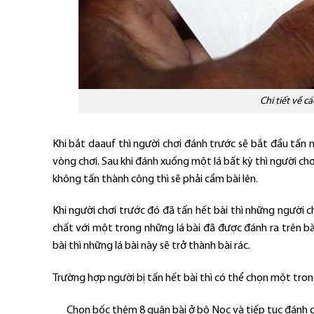
Chi tiết về c
Khi bắt daauf thì người chơi đánh trước sẽ bắt đầu tấn
vòng chơi. Sau khi đánh xuống một lá bất kỳ thì người ch
không tấn thành công thì sẽ phải cầm bài lên.
Khi người chơi trước đó đã tấn hết bài thì những người c
chất với một trong những lá bài đã được đánh ra trên bàn
bài thì những lá bài này sẽ trở thành bài rác.
Trường hợp người bị tấn hết bài thì có thể chọn một tron
Chọn bốc thêm 8 quân bài ở bộ Nọc và tiếp tục đánh c