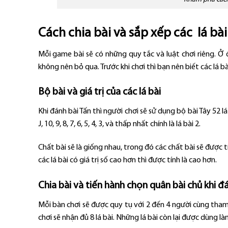
Cách chia bài và sắp xếp các lá bài
Mỗi game bài sẽ có những quy tắc và luật chơi riêng. Ở 
không nên bỏ qua. Trước khi chơi thì bạn nên biết các lá b
Bộ bài và giá trị của các lá bài
Khi đánh bài Tấn thì người chơi sẽ sử dụng bộ bài Tây 52 lá
J, 10, 9, 8, 7, 6, 5, 4, 3, và thấp nhất chính là lá bài 2.
Chất bài sẽ là giống nhau, trong đó các chất bài sẽ được t
các lá bài có giá trị số cao hơn thì được tính là cao hơn.
Chia bài và tiến hành chọn quân bài chủ khi đ
Mỗi bàn chơi sẽ được quy tụ với 2 đến 4 người cùng tham 
chơi sẽ nhận đủ 8 lá bài. Những lá bài còn lại được dùng là