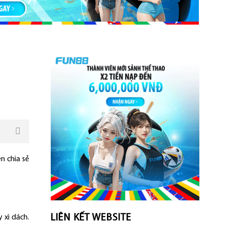
n chia sẻ
LIÊN KẾT WEBSITE
y xì dách.