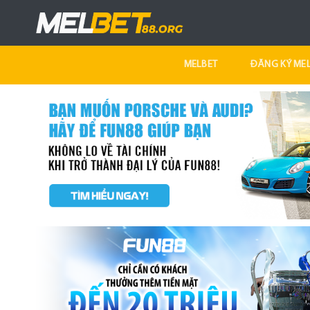
Skip
to
content
MELBET
ĐĂNG KÝ ME