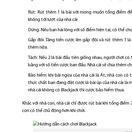
Rút: Rút thêm 1 lá bài với mong muốn tổng điểm đến
không tới lượt của nhà cái
Dừng: Nếu bạn hài lòng với số điểm hiện tại, có thể c
Gấp đôi: Tăng tiền cược lên gấp đôi và rút thêm 1 lá
thêm nữa.
Tách: Nếu 2 lá bài đầu tiên giống nhau, người chơi có
bằng với số tiền cược ban đầu. Nhà cái sẽ chia thêm ch
Bảo hiểm: khi bài ngừa của nhà cái là Át, nhà con có
thực chất bạn đang đặt cược lá bài úp của nhà cái là 
nhà cái không có Blackjack thì cược bảo hiểm thua.
Khác với nhà con, nhà cái chỉ được rút bài khi tổng điểm 
con có thể chủ động hơn khi chơi.