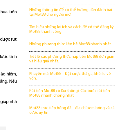
Những thông tin để có thể hướng dẫn đánh bài
thua luôn
tại Mot88 cho người mới
Tìm hiểu những lợi ích và cách để có thể đăng ký
Mot88 thành công
 được rút
Những phương thức liên hệ Mot88 nhanh nhất
Tiết lộ các phương thức nạp tiền Mot88 đơn giản
được tình
và hiệu quả nhất.
Khuyến mãi Mot88 – Đặt cược thả ga, khỏi lo về
bảo hiểm,
vốn.
hắng. Nếu
Rút tiền Mot88 có lâu không? Các bước rút tiền
Mot88 nhanh chóng nhất
 giúp nhà
Mot88 trực tiếp bóng đá – địa chỉ xem bóng và cá
cược uy tín