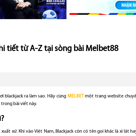
i tiết từ A-Z tại sòng bài Melbet88
ơi blackjack ra làm sao. Hãy cùng
MELBET
một trang website chuyê
 trong bài viết này.
ì?
xuất xứ. Khi vào Việt Nam, Blackjack còn có tên gọi khác là xì lát ha