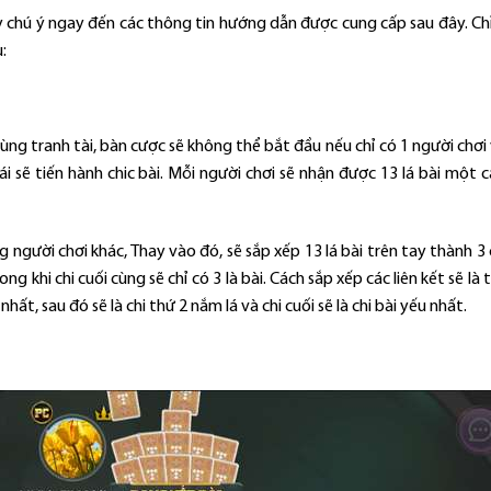
y chú ý ngay đến các thông tin hướng dẫn được cung cấp sau đây. Ch
:
cùng tranh tài, bàn cược sẽ không thể bắt đầu nếu chỉ có 1 người chơi 
cái sẽ tiến hành chic bài. Mỗi người chơi sẽ nhận được 13 lá bài một 
người chơi khác, Thay vào đó, sẽ sắp xếp 13 lá bài trên tay thành 3 c
rong khi chi cuối cùng sẽ chỉ có 3 là bài. Cách sắp xếp các liên kết sẽ là
, sau đó sẽ là chi thứ 2 nắm lá và chi cuối sẽ là chi bài yếu nhất.