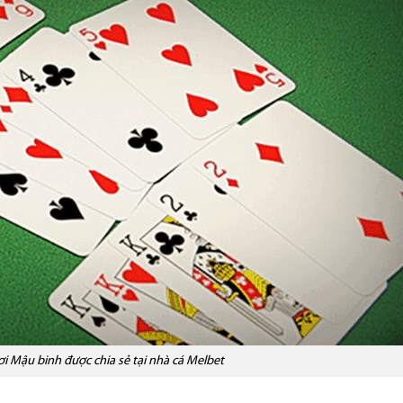
i Mậu binh được chia sẻ tại nhà cá Melbet