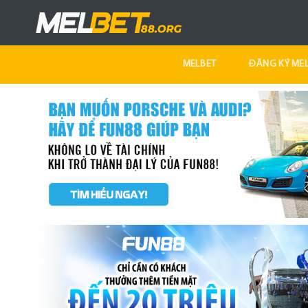
Skip
to
content
MELBET
ĐĂNG KÝ ME