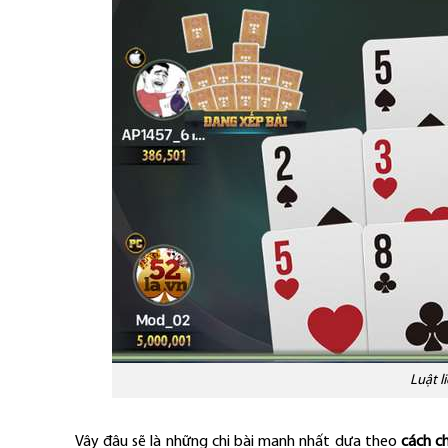
Luật l
Vậy đâu sẽ là những chi bài mạnh nhất dựa theo
cách c