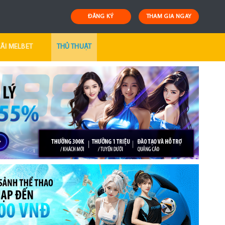
ĐĂNG KÝ
THAM GIA NGAY
ÃI MELBET
THỦ THUẬT