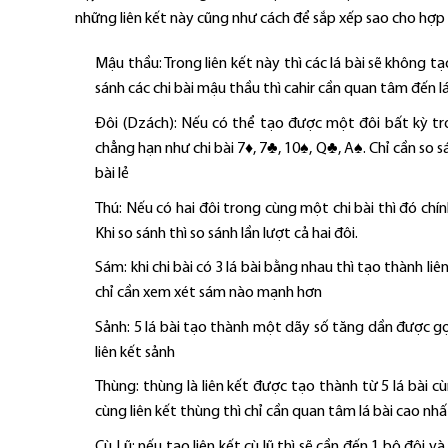
những liên kết này cũng như cách để sắp xếp sao cho hợp 
Mậu thầu: Trong liên kết này thì các lá bài sẽ không t
sánh các chi bài mậu thầu thì cahir cần quan tâm đến 
Đôi (Dzách): Nếu có thể tạo được một đôi bất kỳ trong 
chẳng hạn như chi bài 7♦, 7♣, 10♠, Q♣, A♠. Chỉ cần so s
bài lẻ
Thú: Nếu có hai đôi trong cùng một chi bài thì đó chí
Khi so sánh thì so sánh lần lượt cả hai đôi.
Sám: khi chi bài có 3 lá bài bằng nhau thì tạo thành li
chỉ cần xem xét sám nào mạnh hơn
Sảnh: 5 lá bài tạo thành một dãy số tăng dần được gọ
liên kết sảnh
Thùng: thùng là liên kết được tạo thành từ 5 lá bài c
cùng liên kết thùng thì chỉ cần quan tâm lá bài cao nhấ
Cù Lũ: nếu tạo liên kết cù lũ thì sẽ cần đến 1 bộ đôi