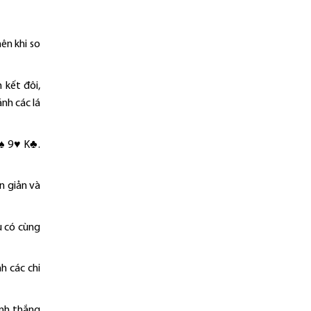
ên khi so
 kết đôi,
ánh các lá
9♠ 9♥ K♣.
ơn giản và
u có cùng
h các chi
ịnh thắng