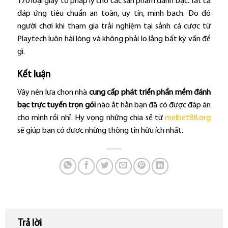
170 loại giấy tờ pháp lý cho các sản phẩm đánh bạc. Tất cả
đáp ứng tiêu chuẩn an toàn, uy tín, minh bạch. Do đó
người chơi khi tham gia trải nghiệm tại sảnh cá cược từ
Playtech luôn hài lòng và không phải lo lắng bất kỳ vấn đề
gì.
Kết luận
Vậy nên lựa chọn nhà
cung cấp phát triển phần mềm đánh
bạc trực tuyến trọn gói
nào ắt hẳn bạn đã có được đáp án
cho mình rồi nhỉ. Hy vọng những chia sẻ từ
melbet88.org
sẽ giúp bạn có được những thông tin hữu ích nhất.
Trả lời