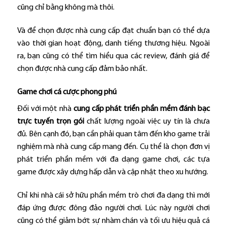
cũng chỉ bằng không mà thôi.
Và để chọn được nhà cung cấp đạt chuẩn bạn có thể dựa
vào thời gian hoạt động, danh tiếng thương hiệu. Ngoài
ra, bạn cũng có thể tìm hiểu qua các review, đánh giá để
chọn được nhà cung cấp đảm bảo nhất.
Game chơi cá cược phong phú
Đối với một nhà
cung cấp phát triển phần mềm đánh bạc
trực tuyến trọn gói
chất lượng ngoài việc uy tín là chưa
đủ. Bên cạnh đó, bạn cần phải quan tâm đến kho game trải
nghiệm mà nhà cung cấp mang đến. Cụ thể là chọn đơn vị
phát triển phần mềm với đa dạng game chơi, các tựa
game được xây dựng hấp dẫn và cập nhật theo xu hướng.
Chỉ khi nhà cái sở hữu phần mềm trò chơi đa dạng thì mới
đáp ứng được đông đảo người chơi. Lúc này người chơi
cũng có thể giảm bớt sự nhàm chán và tối ưu hiệu quả cá