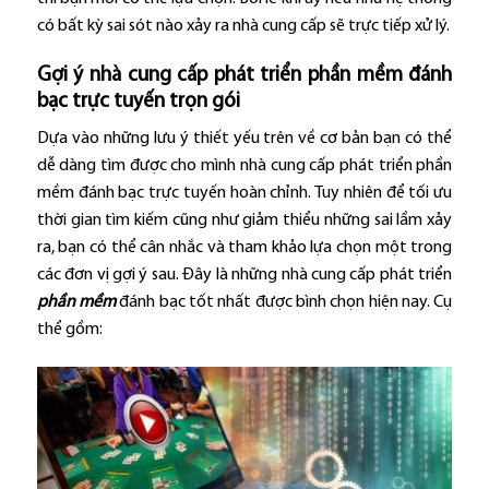
có bất kỳ sai sót nào xảy ra nhà cung cấp sẽ trực tiếp xử lý.
Gợi ý nhà cung cấp phát triển phần mềm đánh
bạc trực tuyến trọn gói
Dựa vào những lưu ý thiết yếu trên về cơ bản bạn có thể
dễ dàng tìm được cho mình nhà cung cấp phát triển phần
mềm đánh bạc trực tuyến hoàn chỉnh. Tuy nhiên để tối ưu
thời gian tìm kiếm cũng như giảm thiểu những sai lầm xảy
ra, bạn có thể cân nhắc và tham khảo lựa chọn một trong
các đơn vị gợi ý sau. Đây là những nhà cung cấp phát triển
phần mềm
đánh bạc tốt nhất được bình chọn hiện nay. Cụ
thể gồm: