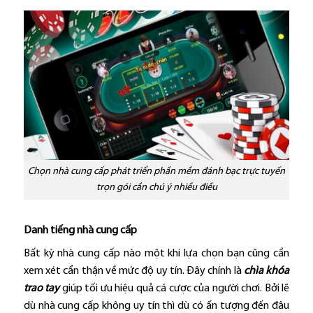
Chọn nhà cung cấp phát triển phần mềm đánh bạc trực tuyến
trọn gói cần chú ý nhiều điều
Danh tiếng nhà cung cấp
Bất kỳ nhà cung cấp nào một khi lựa chọn bạn cũng cần
xem xét cẩn thận về mức độ uy tín. Đây chính là
chìa khóa
trao tay
giúp tối ưu hiệu quả cá cược của người chơi. Bởi lẽ
dù nhà cung cấp không uy tín thì dù có ấn tượng đến đâu