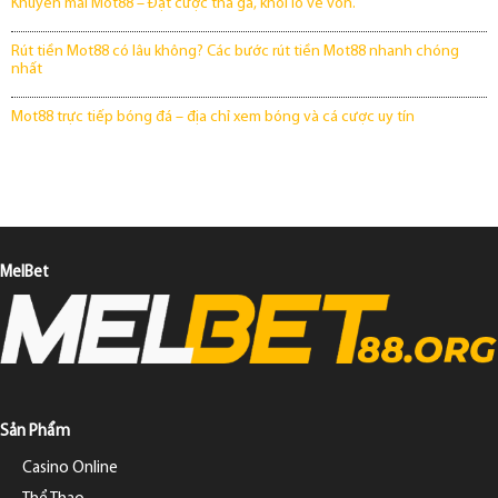
Khuyến mãi Mot88 – Đặt cược thả ga, khỏi lo về vốn.
Rút tiền Mot88 có lâu không? Các bước rút tiền Mot88 nhanh chóng
nhất
Mot88 trực tiếp bóng đá – địa chỉ xem bóng và cá cược uy tín
MelBet
Sản Phẩm
Casino Online