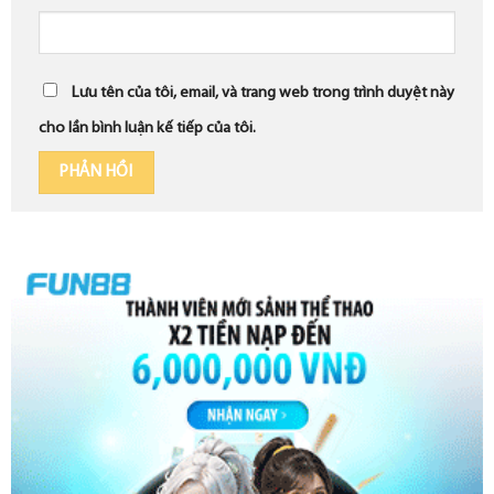
Lưu tên của tôi, email, và trang web trong trình duyệt này
cho lần bình luận kế tiếp của tôi.