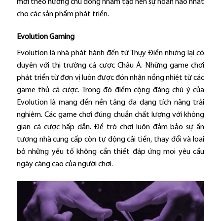
mới theo hướng chủ động nhằm tạo nên sự hoàn hảo nhất
cho các sản phẩm phát triển.
Evolution Gaming
Evolution là nhà phát hành đến từ Thụy Điển nhưng lại có
duyên với thị trường cá cược Châu Á. Những game chơi
phát triển từ đơn vị luôn được đón nhận nồng nhiệt từ các
game thủ cá cược. Trong đó điểm cộng đáng chú ý của
Evolution là mang đến nền tảng đa dạng tích năng trải
nghiệm. Các game chơi đúng chuẩn chất lượng với không
gian cá cược hấp dẫn. Để trò chơi luôn đảm bảo sự ấn
tượng nhà cung cấp còn tự động cải tiến, thay đổi và loại
bỏ những yếu tố không cần thiết đáp ứng mọi yêu cầu
ngày càng cao của người chơi.