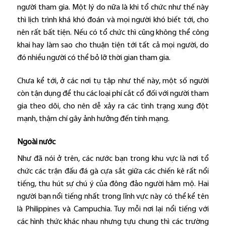
người tham gia. Một lý do nữa là khi tổ chức như thế này
thì lịch trình khá khó đoán và mọi người khó biết tới, cho
nên rất bất tiện. Nếu có tổ chức thì cũng không thể công
khai hay làm sao cho thuận tiện tới tất cả mọi người, do
đó nhiều người có thể bỏ lỡ thời gian tham gia.
Chưa kể tới, ở các nơi tụ tập như thế này, một số người
còn tận dụng để thu các loại phí cắt cổ đối với người tham
gia theo dõi, cho nên dễ xảy ra các tình trạng xung đột
mạnh, thậm chí gây ảnh hưởng đến tính mạng.
Ngoài nước
Như đã nói ở trên, các nước bạn trong khu vực là nơi tổ
chức các trận đấu đá gà cựa sắt giữa các chiến kê rất nổi
tiếng, thu hút sự chú ý của đông đảo người hâm mộ. Hai
người bạn nổi tiếng nhất trong lĩnh vực này có thể kể tên
là Philippines và Campuchia. Tuy mỗi nơi lại nổi tiếng với
các hình thức khác nhau nhưng tựu chung thì các trường