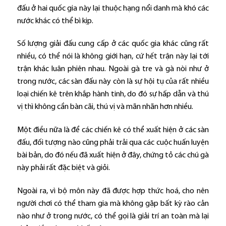
đấu ở hai quốc gia này lại thuộc hạng nổi danh mà khó các
nước khác có thể bì kịp.
Số lượng giải đấu cung cấp ở các quốc gia khác cũng rất
nhiều, có thể nói là không giới hạn, cứ hết trận này lại tới
trận khác luân phiên nhau. Ngoài gà tre và gà nòi như ở
trong nước, các sàn đấu này còn là sự hội tụ của rất nhiều
loại chiến kê trên khắp hành tinh, do đó sự hấp dẫn và thú
vị thì không cần bàn cãi, thú vị và mãn nhãn hơn nhiều.
Một điều nữa là để các chiến kê có thể xuất hiện ở các sàn
đấu, đối tượng nào cũng phải trải qua các cuộc huấn luyện
bài bản, do đó nếu đã xuất hiện ở đây, chứng tỏ các chú gà
này phải rất đặc biệt và giỏi.
Ngoài ra, vì bộ môn này đã được hợp thức hoá, cho nên
người chơi có thể tham gia mà không gặp bất kỳ rào cản
nào như ở trong nước, có thể gọi là giải trí an toàn mà lại