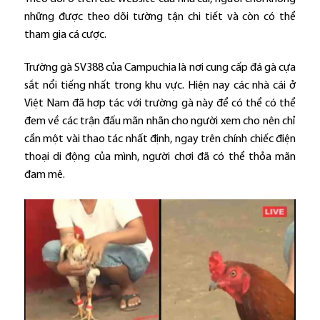
những được theo dõi tường tận chi tiết và còn có thể
tham gia cá cược.
Trường gà SV388 của Campuchia là nơi cung cấp đá gà cựa
sắt nổi tiếng nhất trong khu vực. Hiện nay các nhà cái ở
Việt Nam đã hợp tác với trường gà này để có thể có thể
đem về các trận đấu mãn nhãn cho người xem cho nên chỉ
cần một vài thao tác nhất định, ngay trên chính chiếc điện
thoại di động của mình, người chơi đã có thể thỏa mãn
đam mê.