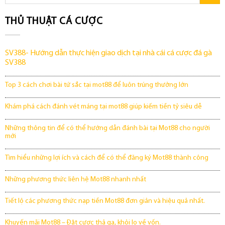
THỦ THUẬT CÁ CƯỢC
SV388- Hướng dẫn thực hiện giao dịch tại nhà cái cá cược đá gà
SV388
Top 3 cách chơi bài tứ sắc tại mot88 để luôn trúng thưởng lớn
Khám phá cách đánh vét máng tại mot88 giúp kiếm tiền tỷ siêu dễ
Những thông tin để có thể hướng dẫn đánh bài tại Mot88 cho người
mới
Tìm hiểu những lợi ích và cách để có thể đăng ký Mot88 thành công
Những phương thức liên hệ Mot88 nhanh nhất
Tiết lộ các phương thức nạp tiền Mot88 đơn giản và hiệu quả nhất.
Khuyến mãi Mot88 – Đặt cược thả ga, khỏi lo về vốn.