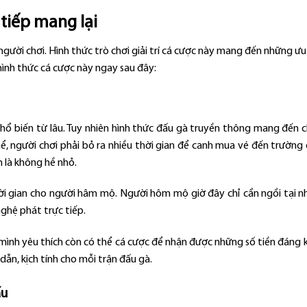
tiếp mang lại
ười chơi. Hình thức trò chơi giải trí cá cược này mang đến những ưu
hình thức cá cược này ngay sau đây:
hổ biến từ lâu. Tuy nhiên hình thức đấu gà truyền thông mang đến 
 thể, người chơi phải bỏ ra nhiều thời gian để canh mua vé đến trường
m là không hề nhỏ.
hời gian cho người hâm mộ. Người hôm mộ giờ đây chỉ cần ngồi tại n
ghệ phát trực tiếp.
ình yêu thích còn có thể cá cược để nhận được những số tiền đáng k
ẫn, kịch tính cho mỗi trận đấu gà.
ấu