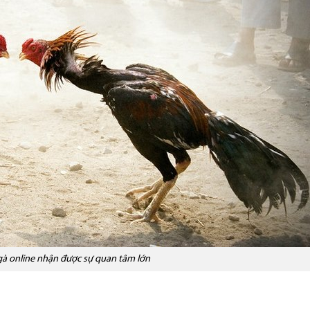
gà online nhận được sự quan tâm lớn