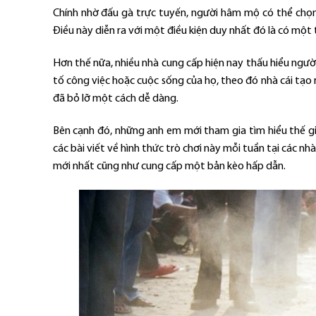
Chính nhờ đấu gà trực tuyến, người hâm mộ có thể chọn
Điều này diễn ra với một điều kiện duy nhất đó là có một th
Hơn thế nữa, nhiều nhà cung cấp hiện nay thấu hiểu ngư
tố công việc hoặc cuộc sống của họ, theo đó nhà cái tạo 
đã bỏ lỡ một cách dễ dàng.
Bên cạnh đó, những anh em mới tham gia tìm hiểu thế gi
các bài viết về hình thức trò chơi này mỗi tuần tại các n
mới nhất cũng như cung cấp một bản kèo hấp dẫn.