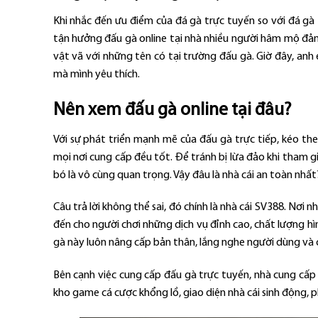
Khi nhắc đến ưu điểm của đá gà trực tuyến so với đá gà 
tận hưởng đấu gà online tại nhà nhiều người hâm mộ đảm 
vật vã với những tên có tại trường đấu gà. Giờ đây, anh
mà mình yêu thích.
Nên xem đấu gà online tại đâu?
Với sự phát triển mạnh mẽ của đấu gà trực tiếp, kéo the
mọi nơi cung cấp đều tốt. Để tránh bị lừa đảo khi tham g
bó là vô cùng quan trọng. Vậy đâu là nhà cái an toàn nhất
Câu trả lời không thể sai, đó chính là nhà cái SV388. Nơ
đến cho người chơi những dịch vụ đỉnh cao, chất lượng h
gà này luôn nâng cấp bản thân, lắng nghe người dùng và c
Bên cạnh việc cung cấp đấu gà trực tuyến, nhà cung cấp
kho game cá cược khổng lồ, giao diện nhà cái sinh động