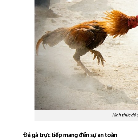
Hình thức đá 
Đá gà trực tiếp mang đến sự an toàn