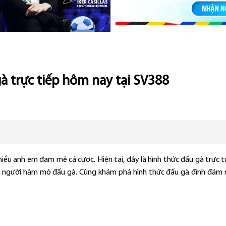
 trực tiếp hôm nay tại SV388
hiều anh em đam mê cá cược. Hiện tại, đây là hình thức đấu gà trực 
o người hâm mô đấu gà. Cùng khám phá hình thức đấu gà đình đám