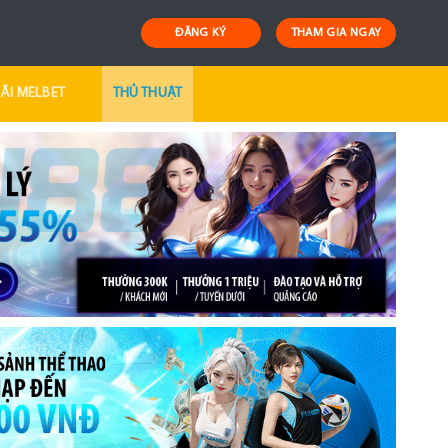
ĐĂNG KÝ
THAM GIA NGAY
ÃI MELBET
THỦ THUẬT