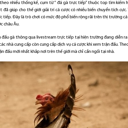
 theo nhiều thống kế, cụm từ “ đá gà trực tiếp” thuộc top tìm kiếm 
ã giúp cho thế giới giải trí cá cược có nhiều biến chuyển tích cực. 
 tiếp. Đây là trò chơi có mức độ phổ biến rộng rãi trên thị trường cá
ớc châu Âu.
 đấu gà thông qua livestream trực tiếp tại hiện trường đang diễn ra
 các nhà cung cấp còn cung cấp dịch vụ cá cược khi xem trận đấu. Theo
 đấu mới nhất khắp nơi trên thế giới mà chỉ cần ngồi tại nhà.