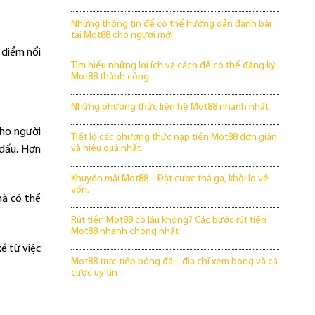
Những thông tin để có thể hướng dẫn đánh bài
tại Mot88 cho người mới
 điểm nổi
Tìm hiểu những lợi ích và cách để có thể đăng ký
Mot88 thành công
Những phương thức liên hệ Mot88 nhanh nhất
cho người
Tiết lộ các phương thức nạp tiền Mot88 đơn giản
và hiệu quả nhất.
 đấu. Hơn
Khuyến mãi Mot88 – Đặt cược thả ga, khỏi lo về
vốn.
hà có thể
Rút tiền Mot88 có lâu không? Các bước rút tiền
Mot88 nhanh chóng nhất
ể từ việc
Mot88 trực tiếp bóng đá – địa chỉ xem bóng và cá
cược uy tín