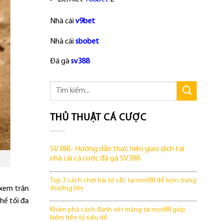
Nhà cái
v9bet
Nhà cái
sbobet
Đá gà
sv388
THỦ THUẬT CÁ CƯỢC
SV388- Hướng dẫn thực hiện giao dịch tại
nhà cái cá cược đá gà SV388
Top 3 cách chơi bài tứ sắc tại mot88 để luôn trúng
thưởng lớn
 xem trận
hế tối đa
Khám phá cách đánh vét máng tại mot88 giúp
kiếm tiền tỷ siêu dễ