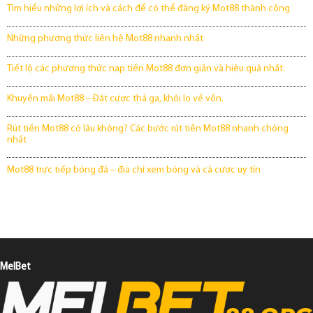
Tìm hiểu những lợi ích và cách để có thể đăng ký Mot88 thành công
Những phương thức liên hệ Mot88 nhanh nhất
Tiết lộ các phương thức nạp tiền Mot88 đơn giản và hiệu quả nhất.
Khuyến mãi Mot88 – Đặt cược thả ga, khỏi lo về vốn.
Rút tiền Mot88 có lâu không? Các bước rút tiền Mot88 nhanh chóng
nhất
Mot88 trực tiếp bóng đá – địa chỉ xem bóng và cá cược uy tín
MelBet