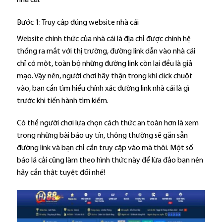
Bước 1: Truy cập đúng website nhà cái
Website chính thức của nhà cái là địa chỉ được chính hệ
thống ra mắt với thị trường, đường link dẫn vào nhà cái
chỉ có một, toàn bộ những đường link còn lại đều là giả
mạo. Vậy nên, người chơi hãy thận trọng khi click chuột
vào, bạn cần tìm hiểu chính xác đường link nhà cái là gì
trước khi tiến hành tìm kiếm.
Có thể người chơi lựa chọn cách thức an toàn hơn là xem
trong những bài báo uy tín, thông thường sẽ gắn sẵn
đường link và bạn chỉ cần truy cập vào mà thôi. Một số
báo lá cải cũng làm theo hình thức này để lừa đảo bạn nên
hãy cẩn thật tuyệt đối nhé!