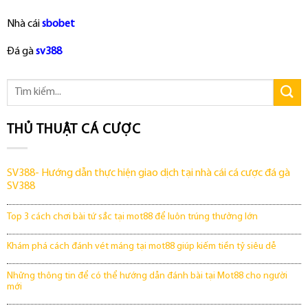
Nhà cái
sbobet
Đá gà
sv388
THỦ THUẬT CÁ CƯỢC
SV388- Hướng dẫn thực hiện giao dịch tại nhà cái cá cược đá gà
SV388
Top 3 cách chơi bài tứ sắc tại mot88 để luôn trúng thưởng lớn
Khám phá cách đánh vét máng tại mot88 giúp kiếm tiền tỷ siêu dễ
Những thông tin để có thể hướng dẫn đánh bài tại Mot88 cho người
mới