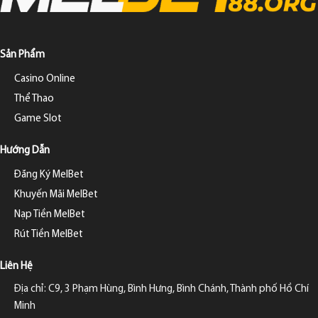
Sản Phẩm
Casino Online
Thể Thao
Game Slot
Hướng Dẫn
Đăng Ký MelBet
Khuyến Mãi MelBet
Nạp Tiền MelBet
Rút Tiền MelBet
Liên Hệ
Địa chỉ: C9, 3 Phạm Hùng, Bình Hưng, Bình Chánh, Thành phố Hồ Chí
Minh