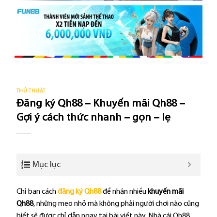
THỦ THUẬT
Đăng ký Qh88 – Khuyến mãi Qh88 –
Gợi ý cách thức nhanh – gọn – lẹ
Mục lục
Chỉ bạn cách
đăng ký Qh88
để nhận nhiều
khuyến mãi
Qh88
, những mẹo nhỏ mà không phải người chơi nào cũng
biết sẽ được chỉ dẫn ngay tại bài viết này. Nhà cái Qh88