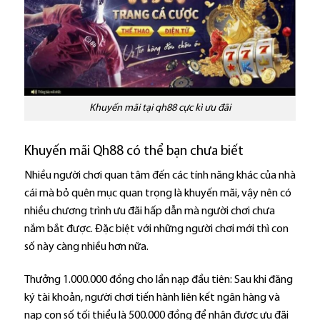
Khuyến mãi tại qh88 cực kì ưu đãi
Khuyến mãi Qh88 có thể bạn chưa biết
Nhiều người chơi quan tâm đến các tính năng khác của nhà
cái mà bỏ quên mục quan trọng là khuyến mãi, vậy nên có
nhiều chương trình ưu đãi hấp dẫn mà người chơi chưa
nắm bắt được. Đặc biệt với những người chơi mới thì con
số này càng nhiều hơn nữa.
Thưởng 1.000.000 đồng cho lần nạp đầu tiên: Sau khi đăng
ký tài khoản, người chơi tiến hành liên kết ngân hàng và
nạp con số tối thiểu là 500.000 đồng để nhận được ưu đãi