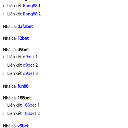
Liên kết
Bong88
1
Liên kết
Bong88
2
Nhà cái
dafabet
Nhà cái
12bet
Nhà cái
d9bet
Liên kết
d9bet
1
Liên kết
d9bet
2
Liên kết
d9bet
3
Nhà cái
fun88
Nhà cái
188bet
Liên kết
188bet
1
Liên kết
188bet
2
Nhà cái
v9bet