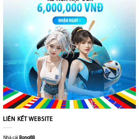
LIÊN KẾT WEBSITE
Nhà cái
Bong88