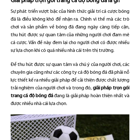
Giải pháp trọn gói trang cá độ bóng đá là gì?
Sự phát triển vượt bậc của hình thức giải trí cá cược bóng
đá là điều không khó để nhận ra. Chính vì thế mà các trò
chơi và sản phẩm về bóng đá đang ngày càng tiếp cận,
thu hút được sự quan tâm của những người chơi đam mê
cá cược. Vấn đề này đem lại cho người chơi có được nhiều
sự lựa chọn khi có quá nhiều nhà cái trên thị trường.
Để thu hút được sự quan tâm và chú ý của người chơi, các
chuyên gia cũng như các công ty cá độ bóng đá đã phải nỗ
lực thiết kế ra nhiều giải pháp để cải thiện được chất lượng
trải nghiệm của người chơi và trong đó,
giải pháp trọn gói
trang cá độ bóng đá
đang là giải pháp hoàn thiện nhất và
được nhiều nhà cái lựa chọn.