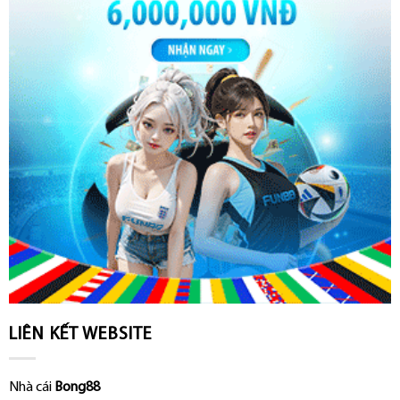
LIÊN KẾT WEBSITE
Nhà cái
Bong88