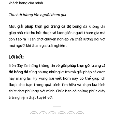
khách hàng của mình.
Thu hút lượng lớn người tham gia
Một
giải pháp trọn gói trang cá độ bóng
đá không chỉ
giúp nhà cái thu hút được số lượng lớn người tham gia mà
còn tạo ra 1 sân chơi chuyên nghiệp và chất lượng đối với
mọi người khi tham gia trải nghiệm.
Lời kết:
Trên đây là những thông tin về
giải pháp trọn gói trang cá
độ bóng đá
cũng nhưng những lợi ích mà giải pháp cá cược
này mang lại. Hy vọng bài viết hôm nay có thể giúp ích
được cho bạn trong quá trình tìm hiểu và chọn lựa hình
thức chơi phù hợp với mình. Chúc bạn có những phút giây
trải nghiệm thật tuyệt vời.