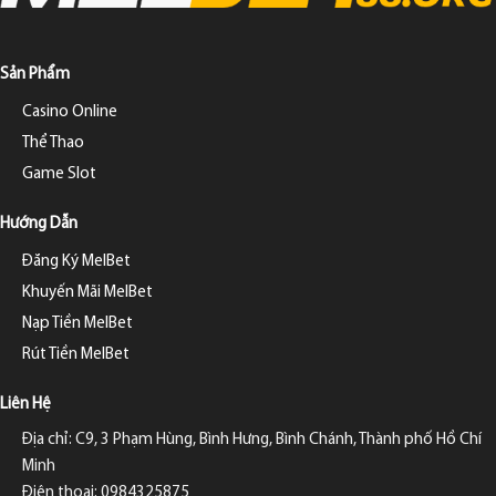
Sản Phẩm
Casino Online
Thể Thao
Game Slot
Hướng Dẫn
Đăng Ký MelBet
Khuyến Mãi MelBet
Nạp Tiền MelBet
Rút Tiền MelBet
Liên Hệ
Địa chỉ: C9, 3 Phạm Hùng, Bình Hưng, Bình Chánh, Thành phố Hồ Chí
Minh
Điện thoại: 0984325875