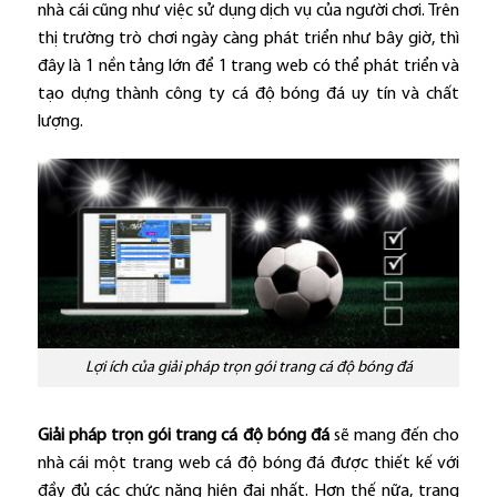
nhà cái cũng như việc sử dụng dịch vụ của người chơi. Trên
thị trường trò chơi ngày càng phát triển như bây giờ, thì
đây là 1 nền tảng lớn để 1 trang web có thể phát triển và
tạo dựng thành công ty cá độ bóng đá uy tín và chất
lượng.
Lợi ích của giải pháp trọn gói trang cá độ bóng đá
Giải pháp trọn gói trang cá độ bóng đá
sẽ mang đến cho
nhà cái một trang web cá độ bóng đá được thiết kế với
đầy đủ các chức năng hiện đại nhất. Hơn thế nữa, trang