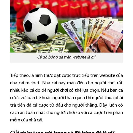
Cá độ bóng đá trên website là gì?
Tiếp theo, là hình thức đặt cược trực tiếp trên website của
nhà cái melbet. Nhà cái này màn đến cho người chơi rất
nhiều kèo cá độ để người chơi có thể lựa chọn. Nếu bạn cá
cược với bạn bè hoặc người thân quen thì người thua phải
trả tiền đã cá cược từ đầu cho người thắng. Đây luôn có
cách an toàn nhất cho người chơi so với cá cược trên phần
mềm của nhà cái.