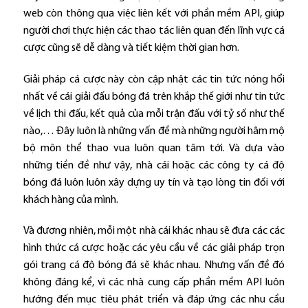
web còn thông qua việc liên kết với phần mềm API, giúp
người chơi thực hiện các thao tác liên quan đến lĩnh vực cá
cược cũng sẽ dễ dàng và tiết kiệm thời gian hơn.
Giải pháp cá cược này còn cập nhật các tin tức nóng hổi
nhất về cái giải đấu bóng đá trên khắp thế giới như tin tức
về lịch thi đấu, kết quả của mỗi trận đấu với tỷ số như thế
nào,… Đây luôn là những vấn đề mà những người hâm mộ
bộ môn thể thao vua luôn quan tâm tới. Và dựa vào
những tiền đề như vậy, nhà cái hoặc các công ty cá độ
bóng đá luôn luôn xây dựng uy tín và tạo lòng tin đối với
khách hàng của mình.
Và đương nhiên, mỗi một nhà cái khác nhau sẽ đưa các các
hình thức cá cược hoặc các yêu cầu về các giải pháp trọn
gói trang cá độ bóng đá sẽ khác nhau. Nhưng vấn đề đó
không đáng kể, vì các nhà cung cấp phần mềm API luôn
hướng đến mục tiêu phát triển và đáp ứng các nhu cầu