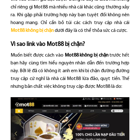
chỉ riêng gì Mot88 mà nhiều nhà cái khác cũng thường xảy
ra. Khi gặp phải trường hợp này bạn tuyệt đối không nên
hoang mang. Chỉ cần bỏ túi các cách truy cập nhà cái
Mot88 không bị chặn
dưới đây là có thể thỏa sức cá cược.
Vì sao link vào Mot88 bị chặn?
Muốn biết được cách vào
Mot88 không bị chặn
trước hết
bạn hãy cùng tìm hiểu nguyên nhân dẫn đến trường hợp
này. Bởi lẽ đã có không ít anh em khi bị chặn đường đường
truy cập cứ nghĩ là nhà cái Mot88 lừa đảo, quỵt tiền. Thế
nhưng bản chất việc không truy cập được Mot88 là do: