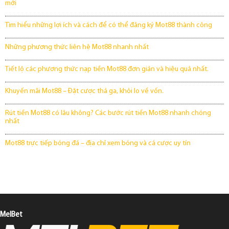
mới
Tìm hiểu những lợi ích và cách để có thể đăng ký Mot88 thành công
Những phương thức liên hệ Mot88 nhanh nhất
Tiết lộ các phương thức nạp tiền Mot88 đơn giản và hiệu quả nhất.
Khuyến mãi Mot88 – Đặt cược thả ga, khỏi lo về vốn.
Rút tiền Mot88 có lâu không? Các bước rút tiền Mot88 nhanh chóng
nhất
Mot88 trực tiếp bóng đá – địa chỉ xem bóng và cá cược uy tín
MelBet