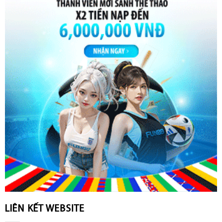
LIÊN KẾT WEBSITE