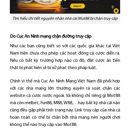
Tìm hiểu chi tiết nguyên nhân nhà cái Mot88 bị chặn truy cập
Do Cục An Ninh mạng chặn đường truy cập
Như các bạn cũng biết so với các quốc gia khác tại Việt
Nam hiện chưa cho phép các hoạt động cá cược diễn ra.
Nếu có bất kỳ trường hợp nào có độ, đặt cược ăn tiền
thật bị phát hiện sẽ bị xử phạt theo pháp luật.
Chính vì thế mà Cục An Ninh Mạng Việt Nam đã phối hợp
với các nhà mạng lớn thường xuyên rà soát chặn các
website cá cược nước ngoài. Và không chỉ riêng gì Mot88
mà còn melbet, Fun88, M88, W88,…hay bất kỳ nhà cái nào
cũng đều gặp phải tình trạng này. Link truy cập của nhà cá
hoàn toàn có thể bị chặn bởi nhà mạng nên người chơi
không thể nào truy cập vào Mot88.