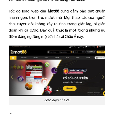
Tốc độ load web của
Mot88
cũng đảm bảo đạt chuẩn
nhanh gọn, trơn tru, mượt mà. Mọi thao tác của người
chơi tuyệt đối không xảy ra tình trạng giật lag, bị gián
đoạn khi cá cược. Đây quả thực là một trong những ưu
điểm đáng ngưỡng mộ từ nhà cái Châu Á này.
Giao diện nhà cái