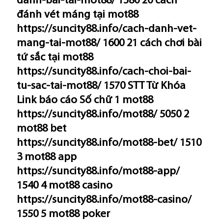
danh-bai-tai-mot88/ 1580 20 cách
đánh vét máng tại mot88
https://suncity88.info/cach-danh-vet-
mang-tai-mot88/ 1600 21 cách chơi bài
tứ sắc tại mot88
https://suncity88.info/cach-choi-bai-
tu-sac-tai-mot88/ 1570 STT Từ Khóa
Link báo cáo Số chữ 1 mot88
https://suncity88.info/mot88/ 5050 2
mot88 bet
https://suncity88.info/mot88-bet/ 1510
3 mot88 app
https://suncity88.info/mot88-app/
1540 4 mot88 casino
https://suncity88.info/mot88-casino/
1550 5 mot88 poker