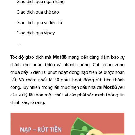
Giao dịch qua ngân hàng
Giao dịch qua thẻ cào
Giao dịch qua ví điện tử
Giao dịch qua Vipay
…
Tốc độ giao dịch mà
Mot88
mang đến cũng đảm bảo sự
chỉnh chu, hoàn thiện và nhanh chóng. Chỉ trong vòng
chưa đầy 5 đến 10 phút hoạt động nạp tiền sẽ được hoàn
tất. Và chậm nhất là 30 phút hoạt động rút tiền thành
công. Tuy nhiên trong lần thực hiện đầu nhà cái
Mot88
yêu
cầu xử lý lâu hơn một chút vì cần phải xác minh thông tin
chính xác, rõ ràng.