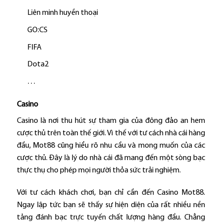
Liên minh huyền thoại
GO:CS
FIFA
Dota2
…
Casino
Casino là nơi thu hút sự tham gia của đông đảo an hem
cược thủ trên toàn thế giới. Vì thế với tư cách nhà cái hàng
đầu, Mot88 cũng hiểu rõ nhu cầu và mong muốn của các
cược thủ. Đây là lý do nhà cái đã mang đến một sòng bạc
thực thụ cho phép mọi người thỏa sức trải nghiệm.
Với tư cách khách chơi, bạn chỉ cần đến Casino Mot88.
Ngay lập tức bạn sẽ thấy sự hiện diện của rất nhiều nền
tảng đánh bạc trực tuyến chất lượng hàng đầu. Chẳng