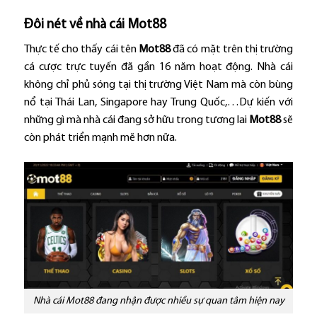
Đôi nét về nhà cái Mot88
Thực tế cho thấy cái tên
Mot88
đã có mặt trên thị trường
cá cược trực tuyến đã gần 16 năm hoạt động. Nhà cái
không chỉ phủ sóng tại thị trường Việt Nam mà còn bùng
nổ tại Thái Lan, Singapore hay Trung Quốc,…Dự kiến với
những gì mà nhà cái đang sở hữu trong tương lai
Mot88
sẽ
còn phát triển mạnh mẽ hơn nữa.
Nhà cái Mot88 đang nhận được nhiều sự quan tâm hiện nay