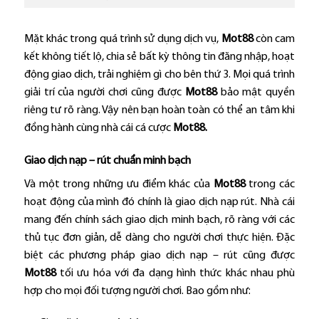
Mặt khác trong quá trình sử dụng dịch vụ,
Mot88
còn cam
kết không tiết lộ, chia sẻ bất kỳ thông tin đăng nhập, hoạt
động giao dịch, trải nghiệm gì cho bên thứ 3. Mọi quá trình
giải trí của người chơi cũng được
Mot88
bảo mật quyền
riêng tư rõ ràng. Vậy nên bạn hoàn toàn có thể an tâm khi
đồng hành cùng nhà cái cá cược
Mot88.
Giao dịch nạp – rút chuẩn minh bạch
Và một trong những ưu điểm khác của
Mot88
trong các
hoạt động của mình đó chính là giao dịch nạp rút. Nhà cái
mang đến chính sách giao dịch minh bạch, rõ ràng với các
thủ tục đơn giản, dễ dàng cho người chơi thực hiện. Đặc
biệt các phương pháp giao dịch nạp – rút cũng được
Mot88
tối ưu hóa với đa dạng hình thức khác nhau phù
hợp cho mọi đối tượng người chơi. Bao gồm như: