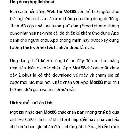
Ứng dụng App linh hoạt
Bên cạnh nền tảng Web thì
Mot88
còn hỗ trợ người chơi
trải nghiệm dịch vụ cá cược thông qua ứng dụng di động.
Theo đó cập nhật xu hướng sử dụng Smartphone thông
dụng như hiện nay, nhà cái đã thiết kế thêm ứng dụng App
dành cho người chơi. App thông minh này được xây dựng
tương thích với hệ điều hành Android lẫn iOS.
Ứng dụng thiết kế vô cùng tối ưu đầy đủ các chức năng
tiên tiến, hiện đại bậc nhật. App
Mot88
chỉ cần mất chưa
đầy 2 phút là có thể download về máy và tham gia cá
cược mọi lúc, mọi nơi. Chắc chắn với App
Mot88
mọi thứ
trở nên đơn giản và tiện lợi hơn hẳn.
Dịch vụ hỗ trợ tận tình
Một khi nhắc đến
Mot88
chắc chắn bạn không thể bỏ qua
dịch vụ CSKH. Tính từ khi thành lập đến nay nhà cái hầu
như chưa bao giờ nhận được những lời chê bai, khiển trách