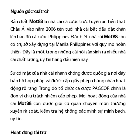
Nguồn gốc xuất xứ
Bản chất
Mot88
là nhà cái cá cược trực tuyến ăn tiền thật
Châu Á. Vào năm 2006 tên tuổi nhà cái bắt đầu đặt chân
lên bản đồ cá cược Philippines. Đặc biệt nhà cái
Mot88
còn
có trụ sở xây dựng tại Manila Philippines với quy mô hoàn
thiện. Đây là một trong những cái nôi sản sinh ra nhiều nhà
cái chất lượng, uy tín hàng đầu hiện nay.
Sự có mặt của nhà cái nhanh chóng được quốc gia nơi đây
bảo hộ hợp pháp và được cấp giấy phép chứng nhận hoạt
động rõ ràng. Trong đó tổ chức cá cược PAGCOR chính là
đơn vị chịu trách nhiệm cấp phép. Mọi hoạt động của nhà
cái
Mot88
còn được giới cơ quan chuyên môn thường
xuyên rà soát, kiểm tra hệ thống xác minh sự minh bạch,
uy tín.
Hoạt động tài trợ