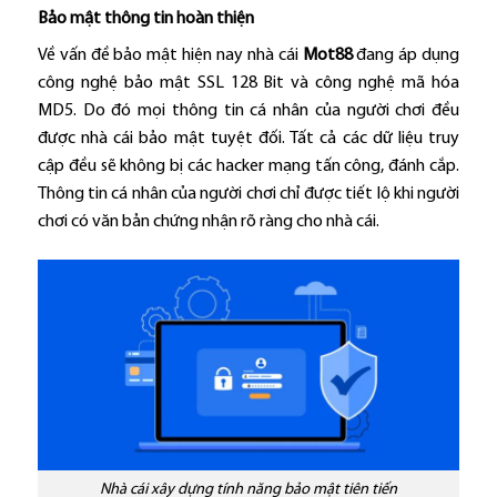
Bảo mật thông tin hoàn thiện
Về vấn đề bảo mật hiện nay nhà cái
Mot88
đang áp dụng
công nghệ bảo mật SSL 128 Bit và công nghệ mã hóa
MD5. Do đó mọi thông tin cá nhân của người chơi đều
được nhà cái bảo mật tuyệt đối. Tất cả các dữ liệu truy
cập đều sẽ không bị các hacker mạng tấn công, đánh cắp.
Thông tin cá nhân của người chơi chỉ được tiết lộ khi người
chơi có văn bản chứng nhận rõ ràng cho nhà cái.
Nhà cái xây dựng tính năng bảo mật tiên tiến