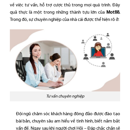
về việc tư vấn, hỗ trợ cược thủ trong mọi quá trình. Đây
quả thực là một trong những thành tựu lớn của
Mot88.
Trong đó, sự chuyên nghiệp của nhà cái được thể hiện rõ ở:
Tư vấn chuyên nghiệp
Đội ngũ chăm sóc khách hàng đông đảo được đào tạo
bài bản, chuyên sâu am hiểu về tình hình, biết nắm bắt
vấn đề. Ngay sau khi người chơi Hỏi – Đáp chắc chắn sẽ