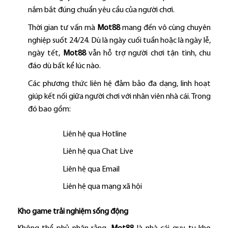
nắm bắt đúng chuẩn yêu cầu của người chơi.
Thời gian tư vấn mà
Mot88
mang đến vô cùng chuyên
nghiệp suốt 24/24. Dù là ngày cuối tuần hoặc là ngày lễ,
ngày tết,
Mot88
vẫn hỗ trợ người chơi tận tình, chu
đáo dù bất kể lúc nào.
Các phương thức liên hệ đảm bảo đa dạng, linh hoạt
giúp kết nối giữa người chơi với nhân viên nhà cái. Trong
đó bao gồm:
Liên hệ qua Hotline
Liên hệ qua Chat Live
Liên hệ qua Email
Liên hệ qua mạng xã hội
Kho game trải nghiệm sống động