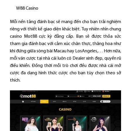
W88 Casino
Mỗi nền tảng đánh bạc sẽ mang đến cho bạn trải nghiệm
riêng với thiết kế giao diện khác biệt. Tuy nhiên nhìn chung
casino Mot88 cực kỳ đẳng cấp. Bạn sẽ được thỏa sức
tham gia đánh bạc với cảm xúc chân thực, thăng hoa như
khi đứng giữa sòng bài Macau hay LosAngeles,… Hơn nữa,
mỗi ván cược tại nhà cái luôn có Dealer xinh đẹp, quyến rũ
điều khiển. Đồng thời mỗi trò chơi đều được nhà cái mở
cược đa dạng hình thức cược cho bạn tùy chọn theo sở
thích.