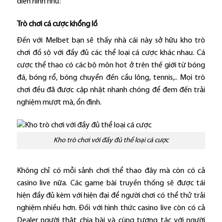
điển hình như:
Trò chơi cá cược khổng lồ
Đến với Melbet bạn sẽ thấy nhà cái này sở hữu kho trò
chơi đồ sộ với đầy đủ các thể loại cá cược khác nhau. Cá
cược thể thao có các bộ môn hot ở trên thế giới từ bóng
đá, bóng rổ, bóng chuyển đến cầu lông, tennis,.. Mọi trò
chơi đều đã được cập nhật nhanh chóng để đem đến trải
nghiệm mượt mà, ổn định.
Kho trò chơi với đầy đủ thể loại cá cược
Không chỉ có mỗi sảnh chơi thể thao đây mà còn có cả
casino live nữa. Các game bài truyền thống sẽ được tái
hiện đầy đủ kèm với hiện đại để người chơi có thể thử trải
nghiệm nhiều hơn. Đối với hình thức casino live còn có cả
Dealer người thật chia bài và cùng tương tác với người