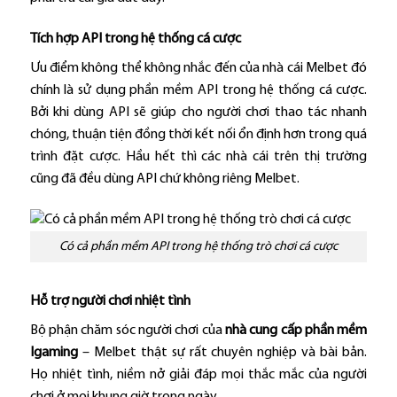
Tích hợp API trong hệ thống cá cược
Ưu điểm không thể không nhắc đến của nhà cái Melbet đó
chính là sử dụng phần mềm API trong hệ thống cá cược.
Bởi khi dùng API sẽ giúp cho người chơi thao tác nhanh
chóng, thuận tiện đồng thời kết nối ổn định hơn trong quá
trình đặt cược. Hầu hết thì các nhà cái trên thị trường
cũng đã đều dùng API chứ không riêng Melbet.
Có cả phần mềm API trong hệ thống trò chơi cá cược
Hỗ trợ người chơi nhiệt tình
Bộ phận chăm sóc người chơi của
nhà cung cấp phần mềm
Igaming
– Melbet thật sự rất chuyên nghiệp và bài bản.
Họ nhiệt tình, niềm nở giải đáp mọi thắc mắc của người
chơi ở mọi khung giờ trong ngày.