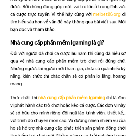
được. Bởi chúng đóng góp một vai trò lớn ở trong lĩnh vực
cá cược trực tuyến. Vì thế hãy cùng với
melbet88.org
đi
tìm hiểu sâu hơn về vấn đề này thông qua bài viết sau. Mời
bạn đọc và tham khảo.
Nhà cung cấp phần mềm Igaming là gì?
Đối với người đã chơi cá cược lâu năm thì cũng đã hiểu sơ
qua về nhà cung cấp phần mềm trò chơi rồi đúng chứ.
Nhưng ngược lại người mới tham gia, chưa có quá nhiều kỹ
năng, kiến thức thì chắc chắn sẽ có phần lo lắng, hoang
mang.
Thực chất thì
nhà cung cấp phần mềm Igaming
c
hỉ là đơn
vị phát hành các trò chơi hoặc kèo cá cược. Các đơn vị này
sẽ sở hữu cho mình riêng đội ngũ lập trình viên, thiết kế,..
với trình độ chuyên môn cao. Và đương nhiên nhiệm vụ của
họ sẽ hỗ trợ nhà cung cấp phát triển sản phẩm đồng thời
tìm kiếm trò chơi mới. Nhằm nâng cao trải nghiệm trong