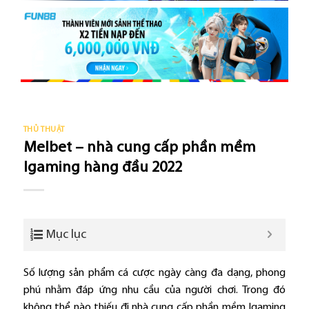
THỦ THUẬT
Melbet – nhà cung cấp phần mềm
Igaming hàng đầu 2022
Mục lục
Số lượng sản phẩm cá cược ngày càng đa dạng, phong
phú nhằm đáp ứng nhu cầu của người chơi. Trong đó
không thể nào thiếu đi nhà cung cấp phần mềm Igaming