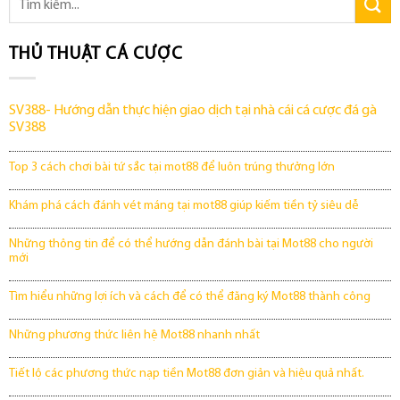
THỦ THUẬT CÁ CƯỢC
SV388- Hướng dẫn thực hiện giao dịch tại nhà cái cá cược đá gà
SV388
Top 3 cách chơi bài tứ sắc tại mot88 để luôn trúng thưởng lớn
Khám phá cách đánh vét máng tại mot88 giúp kiếm tiền tỷ siêu dễ
Những thông tin để có thể hướng dẫn đánh bài tại Mot88 cho người
mới
Tìm hiểu những lợi ích và cách để có thể đăng ký Mot88 thành công
Những phương thức liên hệ Mot88 nhanh nhất
Tiết lộ các phương thức nạp tiền Mot88 đơn giản và hiệu quả nhất.