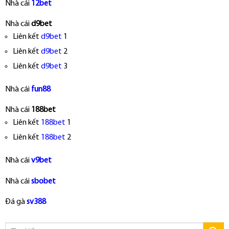
Nhà cái
12bet
Nhà cái
d9bet
Liên kết
d9bet
1
Liên kết
d9bet
2
Liên kết
d9bet
3
Nhà cái
fun88
Nhà cái
188bet
Liên kết
188bet
1
Liên kết
188bet
2
Nhà cái
v9bet
Nhà cái
sbobet
Đá gà
sv388