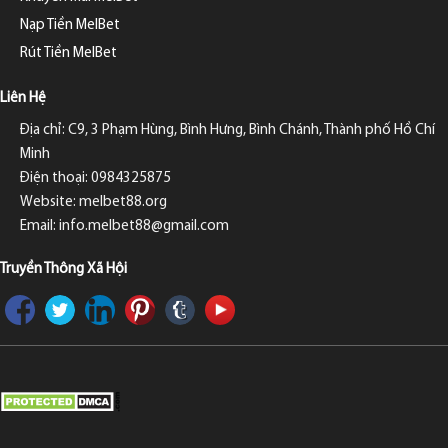
Nạp Tiền MelBet
Rút Tiền MelBet
Liên Hệ
Địa chỉ: C9, 3 Phạm Hùng, Bình Hưng, Bình Chánh, Thành phố Hồ Chí
Minh
Điện thoại: 0984325875
Website: melbet88.org
Email:
info.melbet88@gmail.com
Truyền Thông Xã Hội