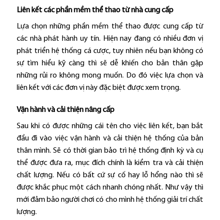
Liên kết các phần mềm thể thao từ nhà cung cấp
Lựa chọn những phần mềm thể thao được cung cấp từ
các nhà phát hành uy tín. Hiện nay đang có nhiều đơn vị
phát triển hệ thống cá cược, tuy nhiên nếu bạn không có
sự tìm hiểu kỹ càng thì sẽ dễ khiến cho bản thân gặp
những rủi ro không mong muốn. Do đó việc lựa chọn và
liên kết với các đơn vị này đặc biệt được xem trọng.
Vận hành và cải thiện nâng cấp
Sau khi có được những cái tên cho việc liên kết, bạn bắt
đầu đi vào việc vận hành và cải thiện hệ thống của bản
thân mình. Sẽ có thời gian bảo trì hệ thống định kỳ và cụ
thể được đưa ra, mục đích chính là kiểm tra và cải thiện
chất lượng. Nếu có bất cứ sự cố hay lỗ hổng nào thì sẽ
được khắc phục một cách nhanh chóng nhất. Như vậy thì
mới đảm bảo người chơi có cho mình hệ thống giải trí chất
lượng.