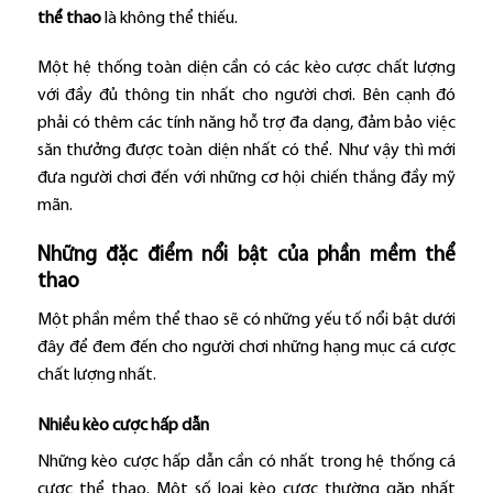
thể thao
là không thể thiếu.
Một hệ thống toàn diện cần có các kèo cược chất lượng
với đầy đủ thông tin nhất cho người chơi. Bên cạnh đó
phải có thêm các tính năng hỗ trợ đa dạng, đảm bảo việc
săn thưởng được toàn diện nhất có thể. Như vậy thì mới
đưa người chơi đến với những cơ hội chiến thắng đầy mỹ
mãn.
Những đặc điểm nổi bật của phần mềm thể
thao
Một phần mềm thể thao sẽ có những yếu tố nổi bật dưới
đây để đem đến cho người chơi những hạng mục cá cược
chất lượng nhất.
Nhiều kèo cược hấp dẫn
Những kèo cược hấp dẫn cần có nhất trong hệ thống cá
cược thể thao. Một số loại kèo cược thường gặp nhất