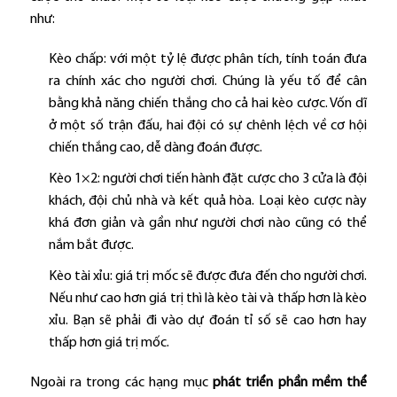
như:
Kèo chấp: với một tỷ lệ được phân tích, tính toán đưa
ra chính xác cho người chơi. Chúng là yếu tố để cân
bằng khả năng chiến thắng cho cả hai kèo cược. Vốn dĩ
ở một số trận đấu, hai đội có sự chênh lệch về cơ hội
chiến thắng cao, dễ dàng đoán được.
Kèo 1×2: người chơi tiến hành đặt cược cho 3 cửa là đội
khách, đội chủ nhà và kết quả hòa. Loại kèo cược này
khá đơn giản và gần như người chơi nào cũng có thể
nắm bắt được.
Kèo tài xỉu: giá trị mốc sẽ được đưa đến cho người chơi.
Nếu như cao hơn giá trị thì là kèo tài và thấp hơn là kèo
xỉu. Bạn sẽ phải đi vào dự đoán tỉ số sẽ cao hơn hay
thấp hơn giá trị mốc.
Ngoài ra trong các hạng mục
phát triển phần mềm thể