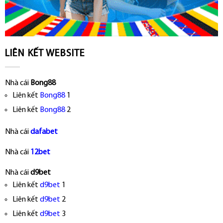
LIÊN KẾT WEBSITE
Nhà cái
Bong88
Liên kết
Bong88
1
Liên kết
Bong88
2
Nhà cái
dafabet
Nhà cái
12bet
Nhà cái
d9bet
Liên kết
d9bet
1
Liên kết
d9bet
2
Liên kết
d9bet
3