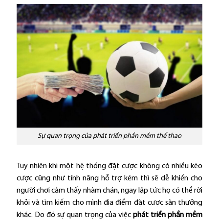
Sự quan trọng của phát triển phần mềm thể thao
Tuy nhiên khi một hệ thống đặt cược không có nhiều kèo
cược cũng như tính năng hỗ trợ kém thì sẽ dễ khiến cho
người chơi cảm thấy nhàm chán, ngay lập tức họ có thể rời
khỏi và tìm kiếm cho mình địa điểm đặt cược săn thưởng
khác. Do đó sự quan trọng của việc
phát triển phần mềm