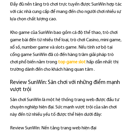
Đầy đủ nền tảng trò chơi trực tuyến được SunWin hợp tác
với các nhà cung cấp để mang đến cho người chơi nhiều sự
lựa chọn chất lượng cao.
Kho game của SunWin bao gồm cá độ thể thao, trò chơi
game bài đến từ nhiều thể loại, trò chơi Casino, mini game,
xổ số, number game và slots game. Nếu tính sơ bộ tại
cổng game SunWin đã có đến hàng trăm giải pháp trò
chơi phổ biến nằm trong
top game slot
hấp dẫn nhất thị
trường dành đến cho khách hàng quan tâm .
Review SunWin: Sân chơi với những điểm mạnh
vượt trội
Sân chơi SunWin là một hệ thống trang web được đầu tư
chuyên nghiệp hiện đại. Sức mạnh vượt trội của sân chơi
này đến từ nhiều yếu tố được thể hiện dưới đây:
Review SunWin: Nền tảng trang web hiện đại