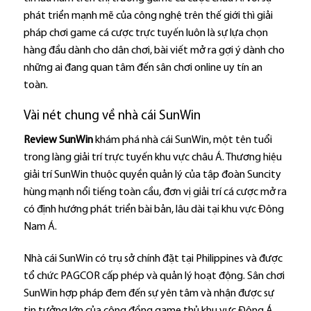
phát triển mạnh mẽ của công nghệ trên thế giới thì giải
pháp chơi game cá cược trực tuyến luôn là sự lựa chọn
hàng đầu dành cho dân chơi, bài viết mở ra gợi ý dành cho
những ai đang quan tâm đến sân chơi online uy tín an
toàn.
Vài nét chung về nhà cái SunWin
Review SunWin
khám phá nhà cái SunWin, một tên tuổi
trong làng giải trí trực tuyến khu vực châu Á. Thương hiệu
giải trí SunWin thuộc quyền quản lý của tập đoàn Suncity
hùng mạnh nổi tiếng toàn cầu, đơn vị giải trí cá cược mở ra
có định hướng phát triển bài bản, lâu dài tại khu vực Đông
Nam Á.
Nhà cái SunWin có trụ sở chính đặt tại Philippines và được
tổ chức PAGCOR cấp phép và quản lý hoạt động. Sân chơi
SunWin hợp pháp đem đến sự yên tâm và nhận được sự
tin tưởng lớn của cộng đồng game thủ khu vực Đông Á