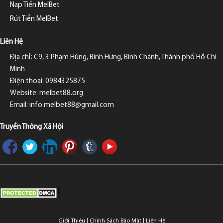
Nạp Tiền MelBet
Rút Tiền MelBet
Liên Hệ
Địa chỉ: C9, 3 Phạm Hùng, Bình Hưng, Bình Chánh, Thành phố Hồ Chí
Minh
Điện thoại: 0984325875
Website: melbet88.org
Email:
info.melbet88@gmail.com
Truyền Thông Xã Hội
Giới Thiệu
|
Chính Sách Bảo Mật
|
Liên Hệ