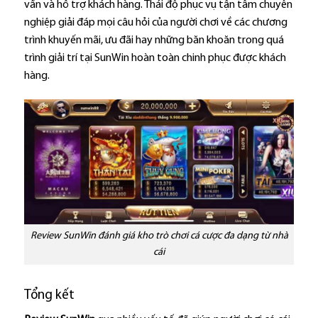
vấn và hỗ trợ khách hàng. Thái độ phục vụ tận tâm chuyên
nghiệp giải đáp mọi câu hỏi của người chơi về các chương
trình khuyến mãi, ưu đãi hay những băn khoăn trong quá
trình giải trí tại SunWin hoàn toàn chinh phục được khách
hàng.
Review SunWin đánh giá kho trò chơi cá cược đa dạng từ nhà
cái
Tổng kết