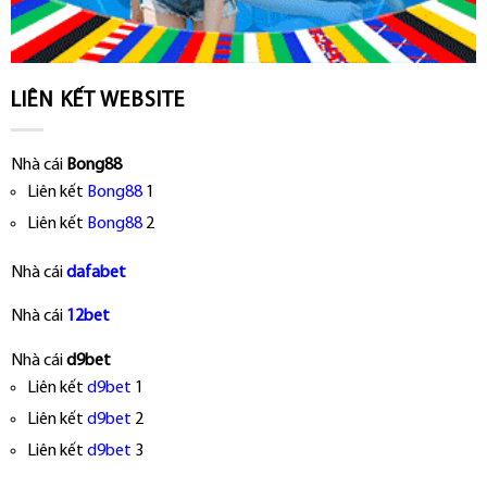
LIÊN KẾT WEBSITE
Nhà cái
Bong88
Liên kết
Bong88
1
Liên kết
Bong88
2
Nhà cái
dafabet
Nhà cái
12bet
Nhà cái
d9bet
Liên kết
d9bet
1
Liên kết
d9bet
2
Liên kết
d9bet
3