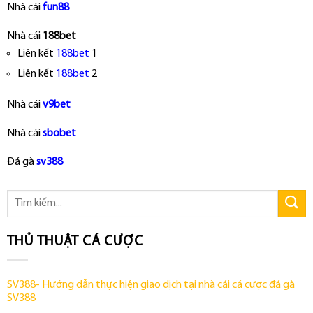
Nhà cái
fun88
Nhà cái
188bet
Liên kết
188bet
1
Liên kết
188bet
2
Nhà cái
v9bet
Nhà cái
sbobet
Đá gà
sv388
THỦ THUẬT CÁ CƯỢC
SV388- Hướng dẫn thực hiện giao dịch tại nhà cái cá cược đá gà
SV388