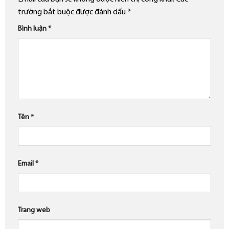
trường bắt buộc được đánh dấu
*
Bình luận
*
Tên
*
Email
*
Trang web