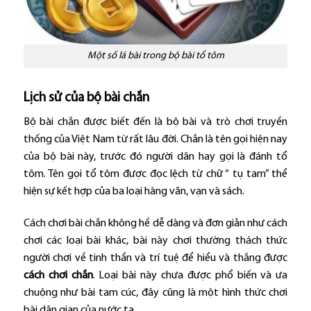
Một số lá bài trong bộ bài tổ tôm
Lịch sử của bộ bài chắn
Bộ bài chắn được biết đến là bộ bài và trò chơi truyền
thống của Việt Nam từ rất lâu đời. Chắn là tên gọi hiện nay
của bộ bài này, trước đó người dân hay gọi là đánh tổ
tôm. Tên gọi tổ tôm được đọc lệch từ chữ “ tụ tam” thể
hiện sự kết hợp của ba loại hàng văn, vạn và sách.
Cách chơi bài chắn không hề dễ dàng và đơn giản như cách
chơi các loại bài khác, bài này chơi thường thách thức
người chơi về tinh thần và trí tuệ để hiểu và thắng được
cách chơi chắn
. Loại bài này chưa được phổ biến và ưa
chuộng như bài tam cúc, đây cũng là một hình thức chơi
bài dân gian của nước ta.