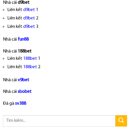
Nhà cái
d9bet
Liên kết
d9bet
1
Liên kết
d9bet
2
Liên kết
d9bet
3
Nhà cái
fun88
Nhà cái
188bet
Liên kết
188bet
1
Liên kết
188bet
2
Nhà cái
v9bet
Nhà cái
sbobet
Đá gà
sv388