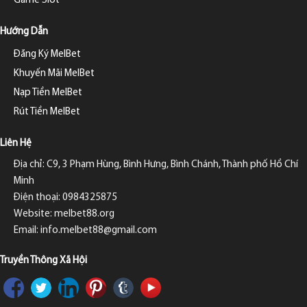
Game Slot
Hướng Dẫn
Đăng Ký MelBet
Khuyến Mãi MelBet
Nạp Tiền MelBet
Rút Tiền MelBet
Liên Hệ
Địa chỉ: C9, 3 Phạm Hùng, Bình Hưng, Bình Chánh, Thành phố Hồ Chí
Minh
Điện thoại: 0984325875
Website: melbet88.org
Email:
info.melbet88@gmail.com
Truyền Thông Xã Hội