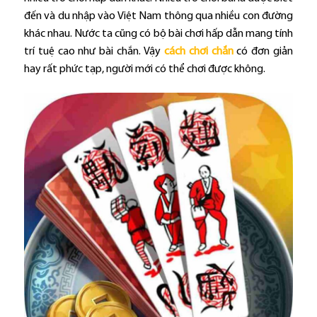
đến và du nhập vào Việt Nam thông qua nhiều con đường
khác nhau. Nước ta cũng có bộ bài chơi hấp dẫn mang tính
trí tuệ cao như bài chắn. Vậy
cách chơi chắn
có đơn giản
hay rất phức tạp, người mới có thể chơi được không.