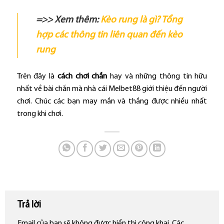
=>> Xem thêm:
Kèo rung là gì? Tổng
hợp các thông tin liên quan đến kèo
rung
Trên đây là
cách chơi chắn
hay và những thông tin hữu
nhất về bài chắn mà nhà cái Melbet88 giới thiệu đến người
chơi. Chúc các bạn may mắn và thắng được nhiều nhất
trong khi chơi.
Trả lời
Email của bạn sẽ không được hiển thị công khai.
Các