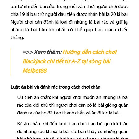
bài từ nhì đến bài cửu. Trong mỗi ván chơi người chơi được
chia 19 lá bài trừ người đầu tiên được nhận bài là 20 lá bài.
Người chơi cần đánh là loại đi những lá bài rác và giữ lại
những lá bài hữu ích nhất có thể giúp bạn giành chiến
thắng.
=>> Xem thêm:
Hướng dẫn cách chơi
Blackjack chi tiết từ A-Z tại sòng bài
Melbet88
Luật ăn bài và đánh rác trong cách chơi chắn
Ưu tiên ăn chắn: khi người chơi muốn ăn những lá bài
rác của đối thủ thì người chơi cần có lá bài giống quân
đánh ra của họ để tạo thành chắn và ăn được lá bài.
Bỏ ăn chắn: khi đến lượt bạn chơi bạn bỏ qua lượt ăn
đó nhưng sau khi xả lá bài rác bạn thấy có những quân